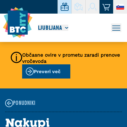
LJUBLJANA
Občasne ovire v prometu zaradi prenove
vročevoda
Preveri več
PONUDNIKI
Nakupi