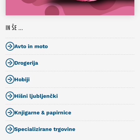
IN ŠE ...
Avto in moto
Drogerija
Hobiji
Hišni ljubljenčki
Knjigarne & papirnice
Specializirane trgovine