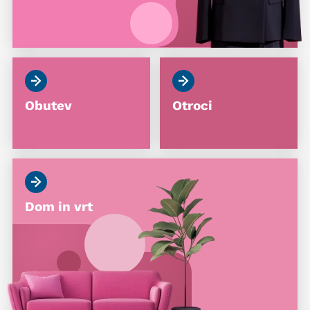
Obutev
Otroci
Dom in vrt