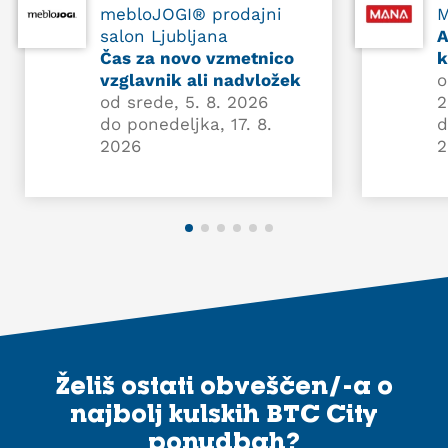
mebloJOGI® prodajni
salon Ljubljana
A
Čas za novo vzmetnico
k
vzglavnik ali nadvložek
o
od srede, 5. 8. 2026
2
do ponedeljka, 17. 8.
d
2026
2
Želiš ostati obveščen/-a o
najbolj kulskih BTC City
ponudbah?