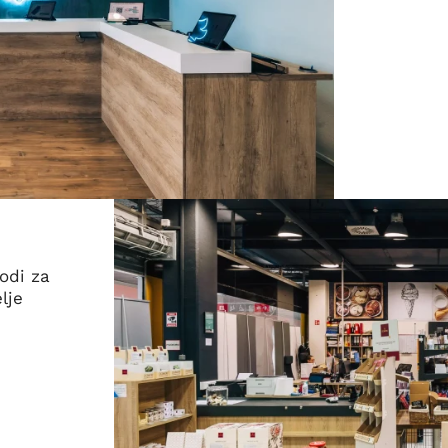
odi za
lje