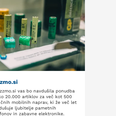
zzmo.si
izzmo.si vas bo navdušila ponudba
ko 20.000 artiklov za več kot 500
ičnih mobilnih naprav, ki že več let
dušuje ljubitelje pametnih
efonov in zabavne elektronike.