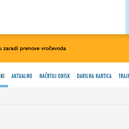
u zaradi prenove vročevoda
KI
AKTUALNO
NAČRTUJ OBISK
DARILNA KARTICA
TRAJ