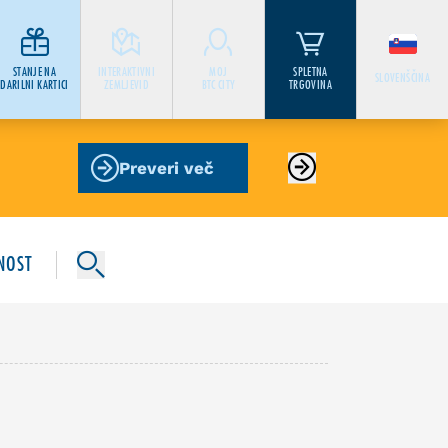
STANJE NA
INTERAKTIVNI
MOJ
SPLETNA
SLOVENŠČINA
DARILNI KARTICI
ZEMLJEVID
BTC CITY
TRGOVINA
Preveri več
NOST