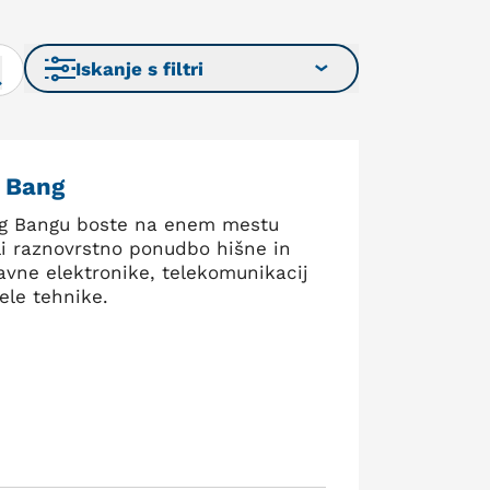
Iskanje s filtri
g Bang
ig Bangu boste na enem mestu
li raznovrstno ponudbo hišne in
avne elektronike, telekomunikacij
ele tehnike.