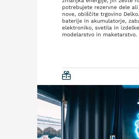
zmanjka energije, jih želite n
potrebujete rezervne dele ali
nove, obiščite trgovino Delko
baterije in akumulatorje, za
elektroniko, svetila in izdelk
modelarstvo in maketarstvo.