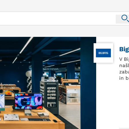
Bi
V B
naš
zab
in b