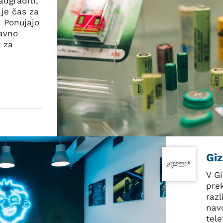
adgraditi,
 je čas za
. Ponujajo
bavno
e za
Gi
V G
pre
razl
nav
tel