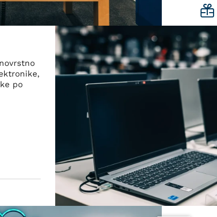
znovrstno
ektronike,
ike po