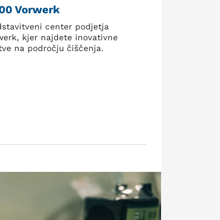
100 Vorwerk
dstavitveni center podjetja
werk, kjer najdete inovativne
itve na področju čiščenja.