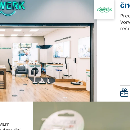
ČI
Pre
Vor
reš
avam