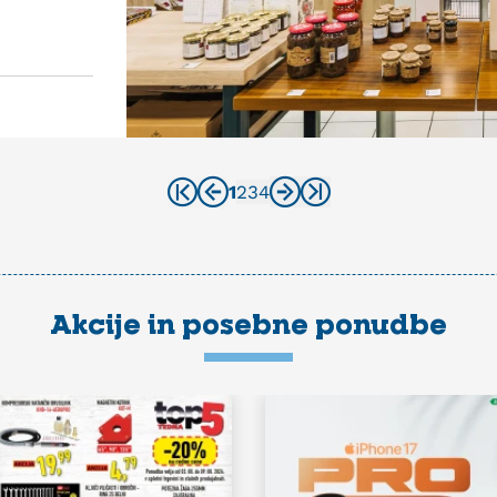
1
2
3
4
Akcije in posebne ponudbe