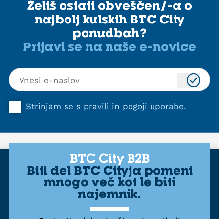
Želiš ostati obveščen/-a o
najbolj kulskih BTC City
ponudbah?
Prijavi se na naše e-novice
Strinjam se s
pravili in pogoji uporabe
.
BTC City B2B
Biti del BTC Cityja pomeni
mnogo več kot le biti
najemnik.