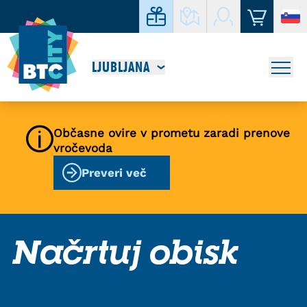
LJUBLJANA
Občasne ovire v prometu zaradi prenove
vročevoda
Preveri več
Načrtuj obisk