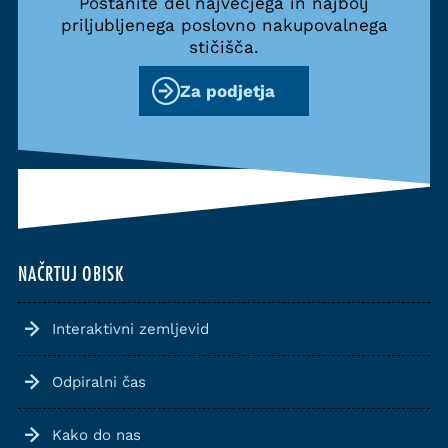
Postanite del največjega in najbolj
priljubljenega poslovno nakupovalnega
stičišča.
Za podjetja
NAČRTUJ OBISK
Interaktivni zemljevid
Odpiralni čas
Kako do nas