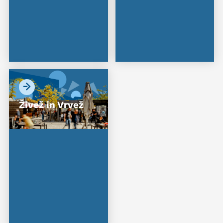
Živež in Vrvež