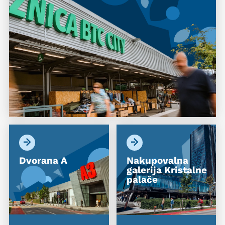
Dvorana A
Nakupovalna
galerija Kristalne
palače