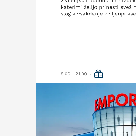
življenjska obdobja in razpol
katerimi želijo prinesti svež
slog v vsakdanje življenje vs
9:00 - 21:00