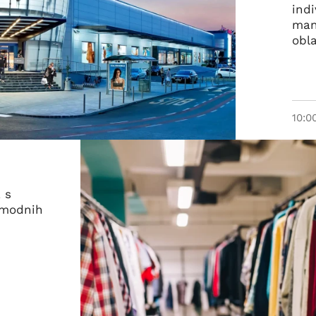
ind
manj
obla
10:0
 s
 modnih