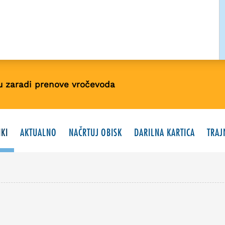
u zaradi prenove vročevoda
KI
AKTUALNO
NAČRTUJ OBISK
DARILNA KARTICA
TRAJ