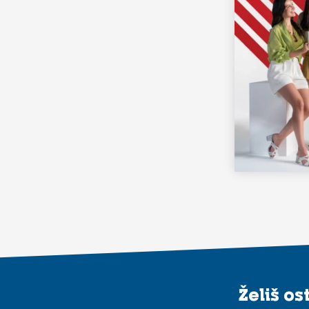
Želiš o