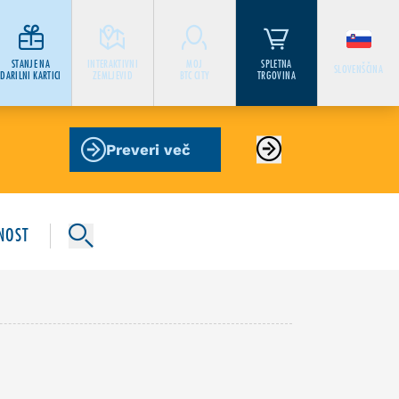
STANJE NA
INTERAKTIVNI
MOJ
SPLETNA
SLOVENŠČINA
DARILNI KARTICI
ZEMLJEVID
BTC CITY
TRGOVINA
Preveri več
NOST