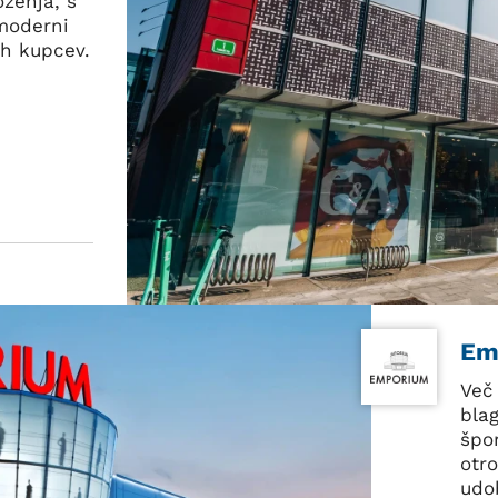
oženja, s
 moderni
eh kupcev.
Em
Več
bla
špo
otr
udo