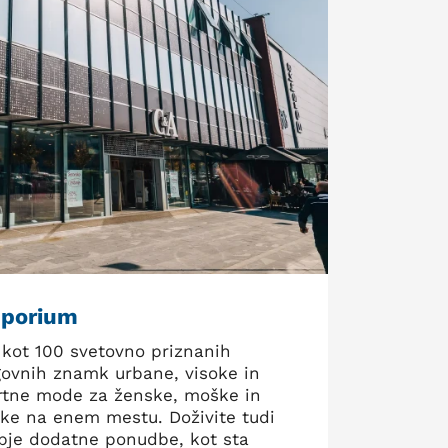
porium
 kot 100 svetovno priznanih
govnih znamk urbane, visoke in
rtne mode za ženske, moške in
oke na enem mestu. Doživite tudi
bje dodatne ponudbe, kot sta