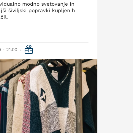
ividualno modno svetovanje in
ši šiviljski popravki kupljenih
čil.
0 - 21:00