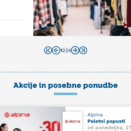
1
2
3
4
Akcije in posebne ponudbe
Alpina
Poletni popusti
od ponedeljka, 27