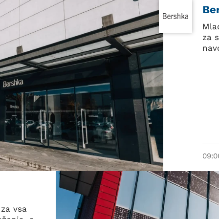
Be
Mla
za 
nav
09:0
 za vsa