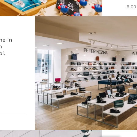
9:00
ne in
h
pi.