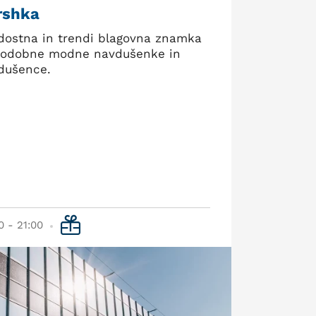
rshka
dostna in trendi blagovna znamka
sodobne modne navdušenke in
dušence.
0 - 21:00