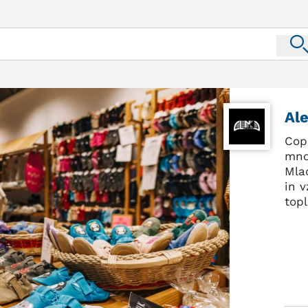
Al
Copa
mnog
Mla
in v
topl