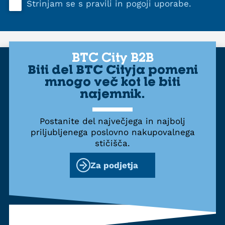
Strinjam se s
pravili in pogoji uporabe
.
BTC City B2B
Biti del BTC Cityja pomeni
mnogo več kot le biti
najemnik.
Postanite del največjega in najbolj
priljubljenega poslovno nakupovalnega
stičišča.
Za podjetja