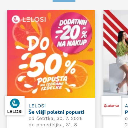
LELOSI
A
Še višji poletni popusti
P
od četrtka, 30. 7. 2026
o
do ponedeljka, 31. 8.
2