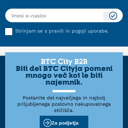
Strinjam se s
pravili in pogoji uporabe
.
BTC City B2B
Biti del BTC Cityja pomeni
mnogo več kot le biti
najemnik.
Postanite del največjega in najbolj
priljubljenega poslovno nakupovalnega
stičišča.
Za podjetja