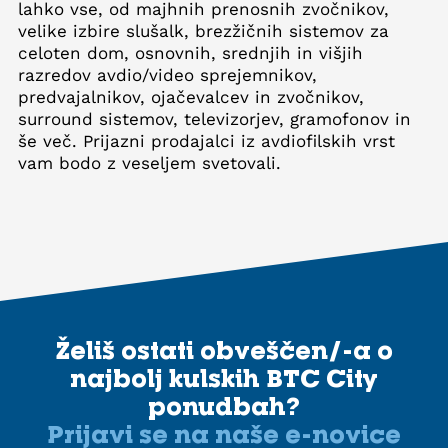
lahko vse, od majhnih prenosnih zvočnikov,
velike izbire slušalk, brezžičnih sistemov za
celoten dom, osnovnih, srednjih in višjih
razredov avdio/video sprejemnikov,
predvajalnikov, ojačevalcev in zvočnikov,
surround sistemov, televizorjev, gramofonov in
še več. Prijazni prodajalci iz avdiofilskih vrst
vam bodo z veseljem svetovali.
Želiš ostati obveščen/-a o
najbolj kulskih BTC City
ponudbah?
Prijavi se na naše e-novice