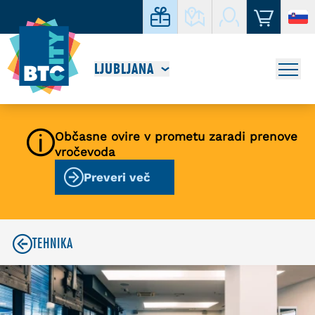
LJUBLJANA
Občasne ovire v prometu zaradi prenove
vročevoda
Preveri več
TEHNIKA