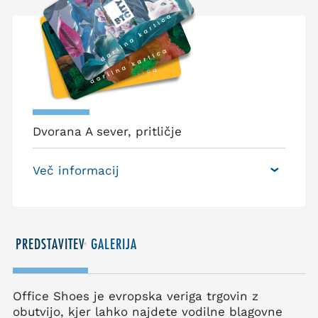
Dvorana A sever, pritličje
Več informacij
PREDSTAVITEV
GALERIJA
Office Shoes je evropska veriga trgovin z
obutvijo, kjer lahko najdete vodilne blagovne