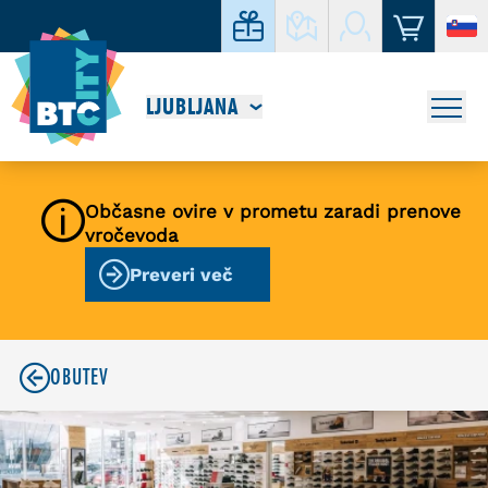
LJUBLJANA
Občasne ovire v prometu zaradi prenove
vročevoda
Preveri več
OBUTEV