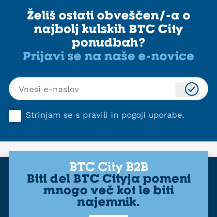
Želiš ostati obveščen/-a o
najbolj kulskih BTC City
ponudbah?
Prijavi se na naše e-novice
Strinjam se s
pravili in pogoji uporabe
.
BTC City B2B
Biti del BTC Cityja pomeni
mnogo več kot le biti
najemnik.