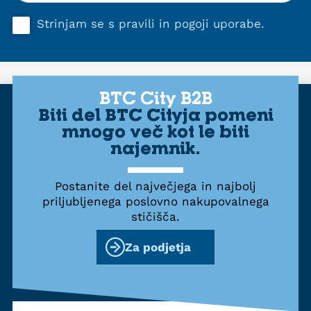
Strinjam se s
pravili in pogoji uporabe
.
BTC City B2B
Biti del BTC Cityja pomeni
mnogo več kot le biti
najemnik.
Postanite del največjega in najbolj
priljubljenega poslovno nakupovalnega
stičišča.
Za podjetja