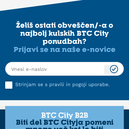
Želiš ostati obveščen/-a o
najbolj kulskih BTC City
ponudbah?
Prijavi se na naše e-novice
Strinjam se s
pravili in pogoji uporabe
.
BTC City B2B
Biti del BTC Cityja pomeni
mnogo več kot le biti