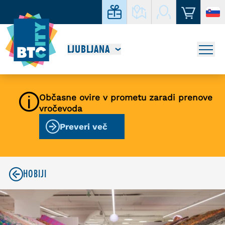
LJUBLJANA
Občasne ovire v prometu zaradi prenove
vročevoda
Preveri več
HOBIJI