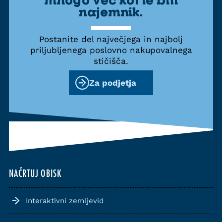
najemnik.
Postanite del največjega in najbolj
priljubljenega poslovno nakupovalnega
stičišča.
Za podjetja
NAČRTUJ OBISK
Interaktivni zemljevid