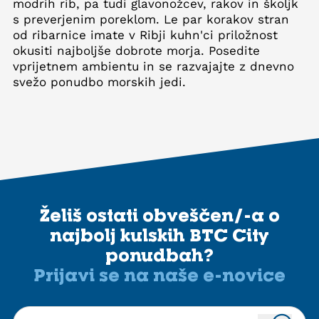
modrih rib, pa tudi glavonožcev, rakov in školjk
s preverjenim poreklom. Le par korakov stran
od ribarnice imate v Ribji kuhn'ci priložnost
okusiti najboljše dobrote morja. Posedite
v
prijetnem ambientu in se razvajajte z dnevno
svežo ponudbo morskih jedi.
Želiš ostati obveščen/-a o
najbolj kulskih BTC City
ponudbah?
Prijavi se na naše e-novice