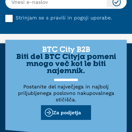
Strinjam se s
pravili in pogoji uporabe
.
BTC City B2B
Biti del BTC Cityja pomeni
mnogo več kot le biti
najemnik.
Postanite del največjega in najbolj
priljubljenega poslovno nakupovalnega
stičišča.
Za podjetja