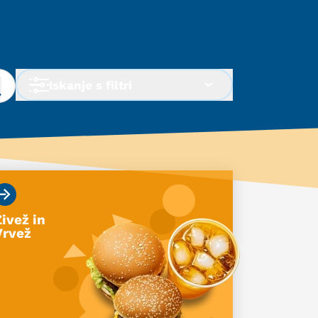
Iskanje s filtri
Živež in
Vrvež