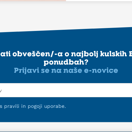
stati obveščen/-a o najbolj kulskih 
ponudbah?
Prijavi se na naše e-novice
 s
pravili in pogoji uporabe
.