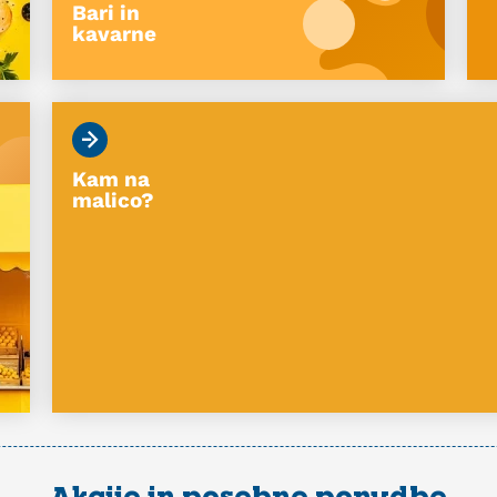
Bari in
kavarne
Kam na
malico?
Akcije in posebne ponudbe