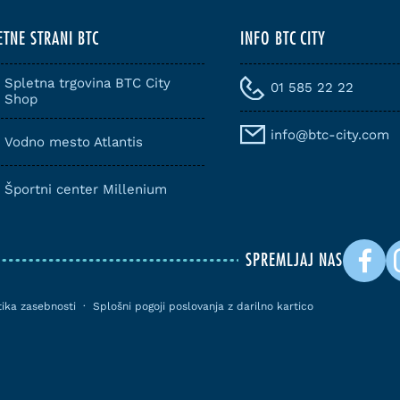
ETNE STRANI BTC
INFO BTC CITY
Spletna trgovina BTC City
01 585 22 22
Shop
info@btc-city.com
Vodno mesto Atlantis
Športni center Millenium
SPREMLJAJ NAS
itika zasebnosti
·
Splošni pogoji poslovanja z darilno kartico