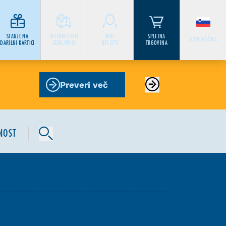
STANJE NA
INTERAKTIVNI
MOJ
SPLETNA
SLOVENŠČINA
DARILNI KARTICI
ZEMLJEVID
BTC CITY
TRGOVINA
Preveri več
NOST