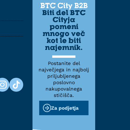
BTC City B2B
Biti del BTC
Cityja
pomeni
mnogo več
kot le biti
najemnik.
Postanite del
največjega in najbolj
priljubljenega
poslovno
nakupovalnega
stičišča.
Za podjetja