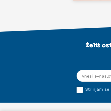
Želiš o
Strinjam se