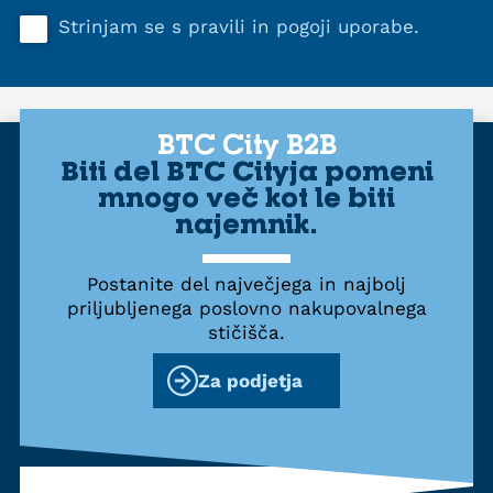
Strinjam se s
pravili in pogoji uporabe
.
BTC City B2B
Biti del BTC Cityja pomeni
mnogo več kot le biti
najemnik.
Postanite del največjega in najbolj
priljubljenega poslovno nakupovalnega
stičišča.
Za podjetja