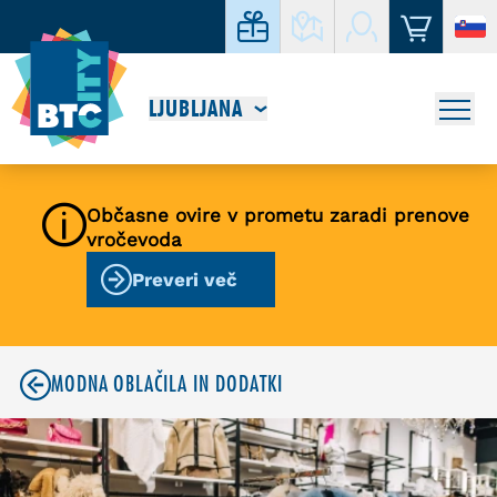
LJUBLJANA
Občasne ovire v prometu zaradi prenove
vročevoda
Preveri več
MODNA OBLAČILA IN DODATKI