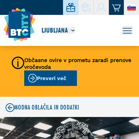
LJUBLJANA
Občasne ovire v prometu zaradi prenove
vročevoda
Preveri več
MODNA OBLAČILA IN DODATKI