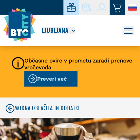
LJUBLJANA
Občasne ovire v prometu zaradi prenove
vročevoda
Preveri več
MODNA OBLAČILA IN DODATKI