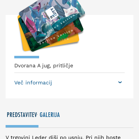
Dvorana A jug, pritličje
Več informacij
PREDSTAVITEV
GALERIJA
V trgovini Leder diši po usnju. Pri njih boste