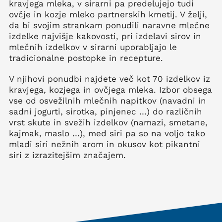
kravjega mleka, v sirarni pa predelujejo tudi
ovčje in kozje mleko partnerskih kmetij. V želji,
da bi svojim strankam ponudili naravne mlečne
izdelke najvišje kakovosti, pri izdelavi sirov in
mlečnih izdelkov v sirarni uporabljajo le
tradicionalne postopke in recepture.
V njihovi ponudbi najdete več kot 70 izdelkov iz
kravjega, kozjega in ovčjega mleka. Izbor obsega
vse od osvežilnih mlečnih napitkov (navadni in
sadni jogurti, sirotka, pinjenec …) do različnih
vrst skute in svežih izdelkov (namazi, smetane,
kajmak, maslo …), med siri pa so na voljo tako
mladi siri nežnih arom in okusov kot pikantni
siri z izrazitejšim značajem.