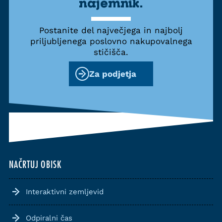
najemnik.
Postanite del največjega in najbolj
priljubljenega poslovno nakupovalnega
stičišča.
Za podjetja
NAČRTUJ OBISK
Interaktivni zemljevid
Odpiralni čas