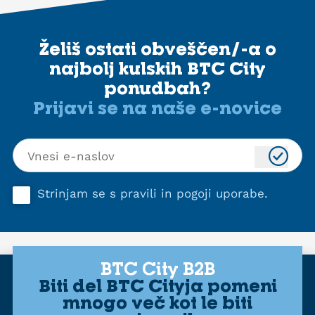
Želiš ostati obveščen/-a o
najbolj kulskih BTC City
ponudbah?
Prijavi se na naše e-novice
Strinjam se s
pravili in pogoji uporabe
.
BTC City B2B
Biti del BTC Cityja pomeni
mnogo več kot le biti