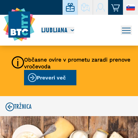
LJUBLJANA
Občasne ovire v prometu zaradi prenove
vročevoda
Preveri več
TRŽNICA