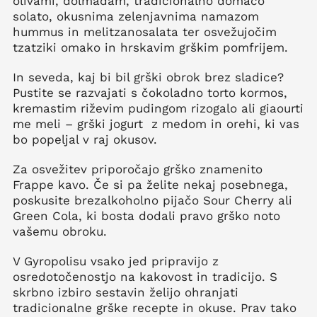
olivami, dolmadam, tradicionalno domačo
solato, okusnima zelenjavnima namazom
hummus in melitzanosalata ter osvežujočim
tzatziki omako in hrskavim grškim pomfrijem.
In seveda, kaj bi bil grški obrok brez sladice?
Pustite se razvajati s čokoladno torto kormos,
kremastim riževim pudingom rizogalo ali giaourti
me meli – grški jogurt z medom in orehi, ki vas
bo popeljal v raj okusov.
Za osvežitev priporočajo grško znamenito
Frappe kavo. Če si pa želite nekaj posebnega,
poskusite brezalkoholno pijačo Sour Cherry ali
Green Cola, ki bosta dodali pravo grško noto
vašemu obroku.
V Gyropolisu vsako jed pripravijo z
osredotočenostjo na kakovost in tradicijo. S
skrbno izbiro sestavin želijo ohranjati
tradicionalne grške recepte in okuse. Prav tako