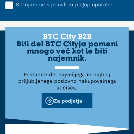
Strinjam se s
pravili in pogoji uporabe
.
BTC City B2B
Biti del BTC Cityja pomeni
mnogo več kot le biti
najemnik.
Postanite del največjega in najbolj
priljubljenega poslovno nakupovalnega
stičišča.
Za podjetja