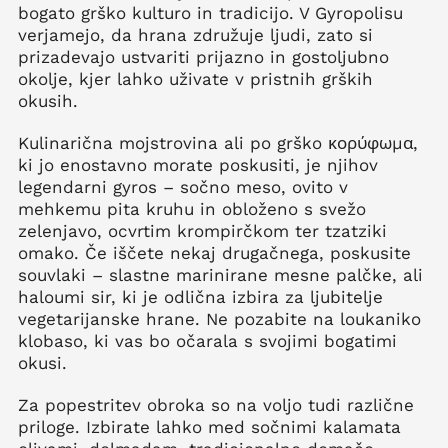
bogato grško kulturo in tradicijo. V Gyropolisu
verjamejo, da hrana združuje ljudi, zato si
prizadevajo ustvariti prijazno in gostoljubno
okolje, kjer lahko uživate v pristnih grških
okusih.
Kulinarična mojstrovina ali po grško κορύφωμα,
ki jo enostavno morate poskusiti, je njihov
legendarni gyros – sočno meso, ovito v
mehkemu pita kruhu in obloženo s svežo
zelenjavo, ocvrtim krompirčkom ter tzatziki
omako. Če iščete nekaj drugačnega, poskusite
souvlaki – slastne marinirane mesne palčke, ali
haloumi sir, ki je odlična izbira za ljubitelje
vegetarijanske hrane. Ne pozabite na loukaniko
klobaso, ki vas bo očarala s svojimi bogatimi
okusi.
Za popestritev obroka so na voljo tudi različne
priloge. Izbirate lahko med sočnimi kalamata