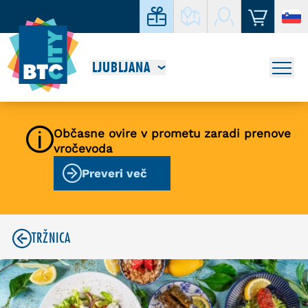
LJUBLJANA
Občasne ovire v prometu zaradi prenove
vročevoda
Preveri več
TRŽNICA