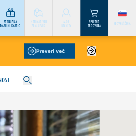
STANJE NA
INTERAKTIVNI
MOJ
SPLETNA
SLOVENŠČINA
DARILNI KARTICI
ZEMLJEVID
BTC CITY
TRGOVINA
Preveri več
NOST