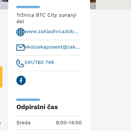
Tržnica BTC City zunanji
del
www.zakladnicadobrihidej.si
ekoloskaposest@zakladnicadobrihidej.si
041/760 749
Odpiralni čas
Sreda
9:00-14:00
e