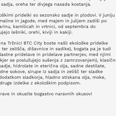
sadja, oreha ter divjega nasada kostanja.
škimi pridelki so sezonsko sadje in plodovi. V juniju
maline in jagode, med majem in julijem zadiši po
marinu, kamilicah in vrtnici, od septembra do
ejo lešniki, orehi, kiviji in kakiji.
i na Tržnici BTC City boste našli ekološke pridelke
 ter zelišča, dišavnice in sadike), bogata pa je tudi
astne pridelave in pridelave partnerjev, med njimi
e (kjer se poslužujejo sušenja z zamrzovanjem), klasičn
adje, hidrolate in eterična olja, sadne destilate,
adne sokove, sirupe iz sadja in zelišč ter sladke
dodatkom sladkorja, hladno stiskana olja, moke,
 druge izdelke z ekološkim podpisom.
arave in okusite bogastvo naravnih okusov!