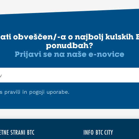
stati obveščen/-a o najbolj kulskih 
ponudbah?
Prijavi se na naše e-novice
 s
pravili in pogoji uporabe
.
ETNE STRANI BTC
INFO BTC CITY