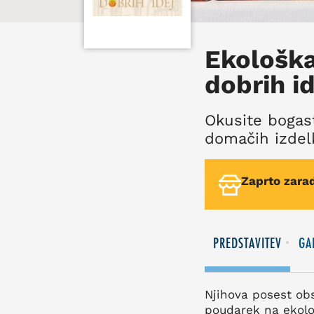
Ekološka
dobrih id
Okusite bogast
domačih izdelk
Zaprto zarad
PREDSTAVITEV
GA
Njihova posest obs
poudarek na ekološ