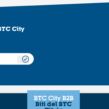
BTC City
BTC City B2B
Biti del BTC