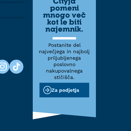
Cityja
pomeni
mnogo več
kot le biti
najemnik.
Postanite del
največjega in najbolj
priljubljenega
poslovno
nakupovalnega
stičišča.
Za podjetja