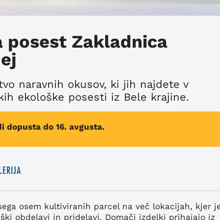
 posest Zakladnica
ej
vo naravnih okusov, ki jih najdete v
ih ekološke posesti iz Bele krajine.
i dopusta do 16. avgusta.
LERIJA
ega osem kultiviranih parcel na več lokacijah, kjer j
ki obdelavi in pridelavi. Domači izdelki prihajajo iz