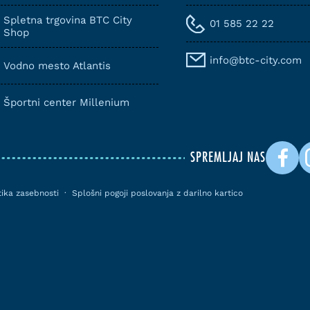
Spletna trgovina BTC City
01 585 22 22
Shop
info@btc-city.com
Vodno mesto Atlantis
Športni center Millenium
SPREMLJAJ NAS
itika zasebnosti
·
Splošni pogoji poslovanja z darilno kartico