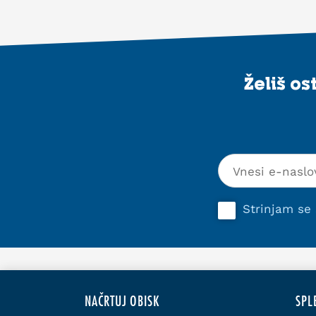
Želiš o
Strinjam se
NAČRTUJ OBISK
SPL