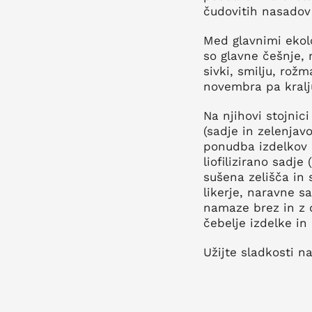
čudovitih nasadov 
Med glavnimi ekolo
so glavne češnje, 
sivki, smilju, rož
novembra pa kraljuj
Na njihovi stojnic
(sadje in zelenjavo
ponudba izdelkov l
liofilizirano sadj
sušena zelišča in s
likerje, naravne s
namaze brez in z 
čebelje izdelke in
Užijte sladkosti n