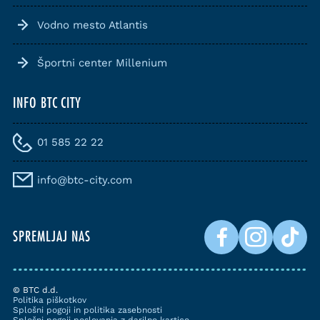
Vodno mesto Atlantis
Športni center Millenium
INFO BTC CITY
01 585 22 22
info@btc-city.com
SPREMLJAJ NAS
© BTC d.d.
Politika piškotkov
Splošni pogoji in politika zasebnosti