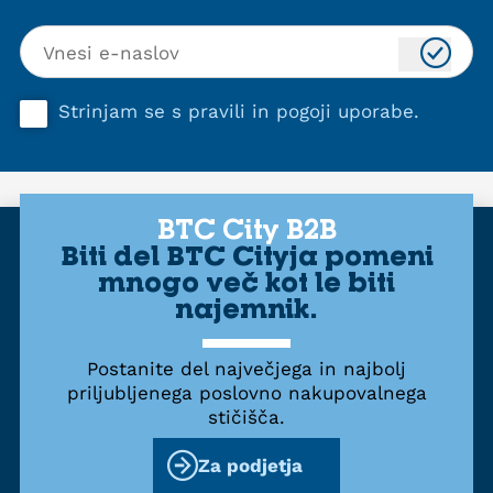
Strinjam se s
pravili in pogoji uporabe
.
BTC City B2B
Biti del BTC Cityja pomeni
mnogo več kot le biti
najemnik.
Postanite del največjega in najbolj
priljubljenega poslovno nakupovalnega
stičišča.
Za podjetja