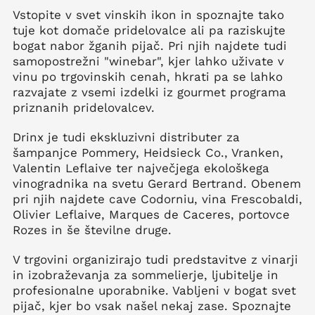
Vstopite v svet vinskih ikon in spoznajte tako
tuje kot domače pridelovalce ali pa raziskujte
bogat nabor žganih pijač. Pri njih najdete tudi
samopostrežni "winebar", kjer lahko uživate v
vinu po trgovinskih cenah, hkrati pa se lahko
razvajate z vsemi izdelki iz gourmet programa
priznanih pridelovalcev.
Drinx je tudi ekskluzivni distributer za
šampanjce Pommery, Heidsieck Co., Vranken,
Valentin Leflaive ter največjega ekološkega
vinogradnika na svetu Gerard Bertrand. Obenem
pri njih najdete cave Codorniu, vina Frescobaldi,
Olivier Leflaive, Marques de Caceres, portovce
Rozes in še številne druge.
V trgovini organizirajo tudi predstavitve z vinarji
in izobraževanja za sommelierje, ljubitelje in
profesionalne uporabnike. Vabljeni v bogat svet
pijač, kjer bo vsak našel nekaj zase. Spoznajte