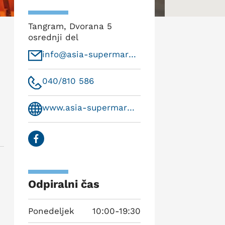
Tangram, Dvorana 5
osrednji del
info@asia-supermarket.si
h
040/810 586
www.asia-supermarket.si
Odpiralni čas
Ponedeljek
10:00-19:30