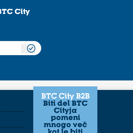
BTC City
BTC City B2B
Biti del BTC
Cityja
pomeni
mnogo več
kot le biti