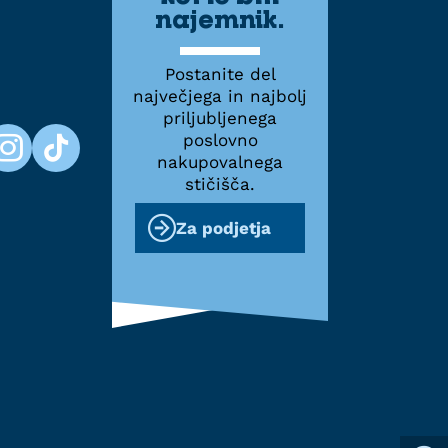
najemnik.
Postanite del
največjega in najbolj
priljubljenega
poslovno
nakupovalnega
stičišča.
Za podjetja