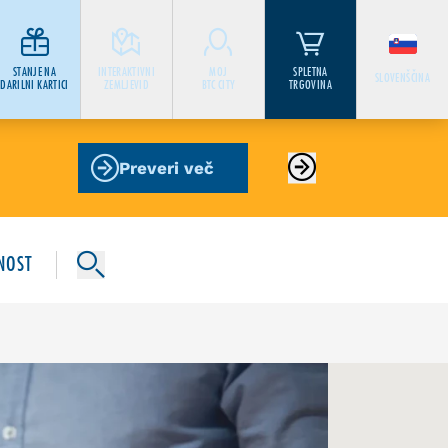
STANJE NA
INTERAKTIVNI
MOJ
SPLETNA
SLOVENŠČINA
DARILNI KARTICI
ZEMLJEVID
BTC CITY
TRGOVINA
Preveri več
NOST