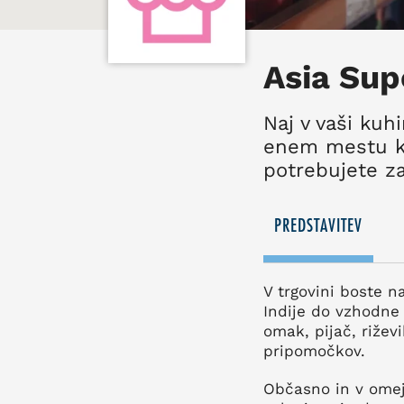
Asia Su
Naj v vaši kuh
enem mestu ku
potrebujete za 
PREDSTAVITEV
V trgovini boste na
Indije do vzhodne 
omak, pijač, rižev
pripomočkov.
Občasno in v omeje