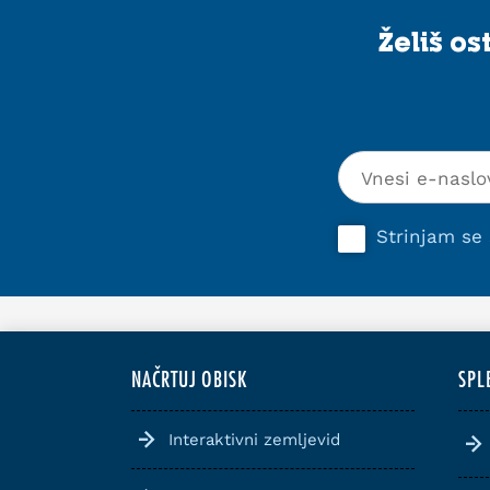
Želiš o
Strinjam se
NAČRTUJ OBISK
SPL
Interaktivni zemljevid