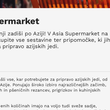
permarket
inji zadiši po Aziji! V Asia Supermarket na
pite vse sestavine ter pripomočke, ki ji
pripravo azijskih jedi.
šli vse, kar potrebujete za pripravo azijskih jedi, od
Azije. Ponujajo široko izbiro najrazličnejših začimb,
ih in pšeničnih rezancev, prigrizkov in kuhinjskih
nih količinah imajo na voljo tudi sveže sadje,