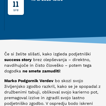
11
sre
Če si želite slišati, kako izgleda podjetniški
success story
brez olepševanja – direktno,
navdihujoče in čisto človeško – potem tega
dogodka
ne smete zamuditi
!
Marko Podgornik Verdev
bo skozi svojo
življenjsko zgodbo razkril, kako se je spopadal z
družbenimi tabuji, oblikoval svojo karierno pot,
premagoval izzive in zgradil svojo lastno
podjetniško zgodbo. V ospredju bodo iskreni