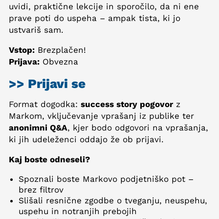
uvidi, praktične lekcije in sporočilo, da ni ene
prave poti do uspeha – ampak tista, ki jo
ustvariš sam.
Vstop:
Brezplačen!
Prijava:
Obvezna
>> Prijavi se
Format dogodka:
success story pogovor
z
Markom, vključevanje vprašanj iz publike ter
anonimni Q&A
, kjer bodo odgovori na vprašanja,
ki jih udeleženci oddajo že ob prijavi.
Kaj boste odneseli?
Spoznali boste Markovo podjetniško pot –
brez filtrov
Slišali resnične zgodbe o tveganju, neuspehu,
uspehu in notranjih prebojih