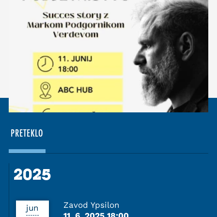
PRETEKLO
2025
2025
Zavod Ypsilon
jun
11. 6. 2025 18:00