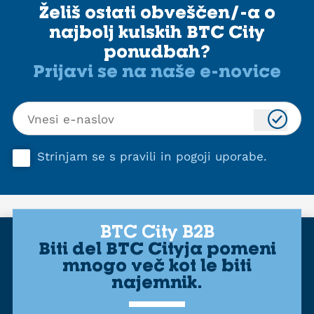
Želiš ostati obveščen/-a o
najbolj kulskih BTC City
ponudbah?
Prijavi se na naše e-novice
Strinjam se s
pravili in pogoji uporabe
.
BTC City B2B
Biti del BTC Cityja pomeni
mnogo več kot le biti
najemnik.