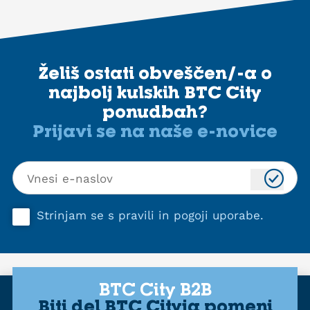
Želiš ostati obveščen/-a o
najbolj kulskih BTC City
ponudbah?
Prijavi se na naše e-novice
Strinjam se s
pravili in pogoji uporabe
.
BTC City B2B
Biti del BTC Cityja pomeni