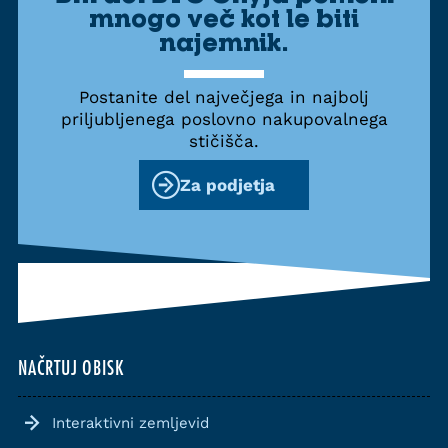
mnogo več kot le biti
najemnik.
Postanite del največjega in najbolj
priljubljenega poslovno nakupovalnega
stičišča.
Za podjetja
NAČRTUJ OBISK
Interaktivni zemljevid