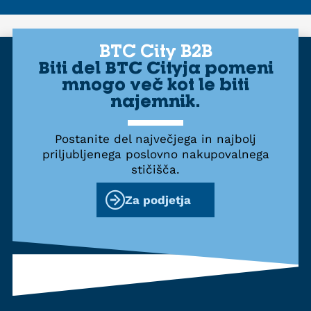
BTC City B2B
Biti del BTC Cityja pomeni
mnogo več kot le biti
najemnik.
Postanite del največjega in najbolj
priljubljenega poslovno nakupovalnega
stičišča.
Za podjetja