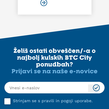
Želiš ostati obveščen/-a o
najbolj kulskih BTC City
ponudbah?
Prijavi se na naše e-novice
Strinjam se s
pravili in pogoji uporabe
.