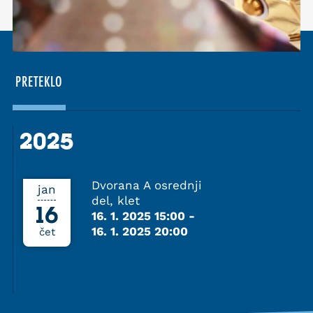
PRETEKLO
2025
2025
Dvorana A osrednji
jan
del, klet
16
16. 1. 2025 15:00
-
16. 1. 2025 20:00
čet