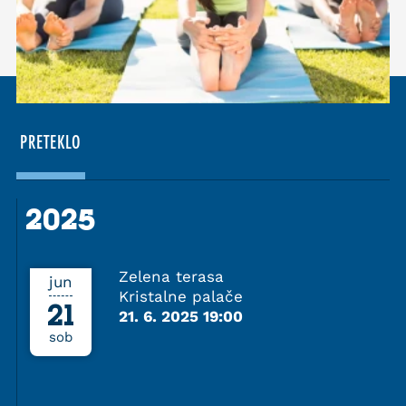
PRETEKLO
2025
2025
Zelena terasa
jun
Kristalne palače
21
21. 6. 2025 19:00
sob