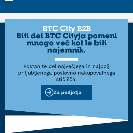
BTC City B2B
Biti del BTC Cityja pomeni
mnogo več kot le biti
najemnik.
Postanite del največjega in najbolj
priljubljenega poslovno nakupovalnega
stičišča.
Za podjetja