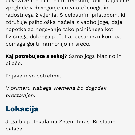
povezave med umom in telesom, deli dragocene
vpoglede v doseganje uravnoteženega in
radostnega življenja. S celostnim pristopom, ki
združuje psihološka načela z vadbo joge, daje
napotke za negovanje tako psihičnega kot
fizičnega dobrega počutja, posameznikom pa
pomaga gojiti harmonijo in srečo.
Kaj potrebujete s seboj?
Samo joga blazino in
pijačo.
Prijave niso potrebne.
V primeru slabega vremena bo dogodek
prestavljen.
Lokacija
Joga bo potekala na Zeleni terasi Kristalne
palače.