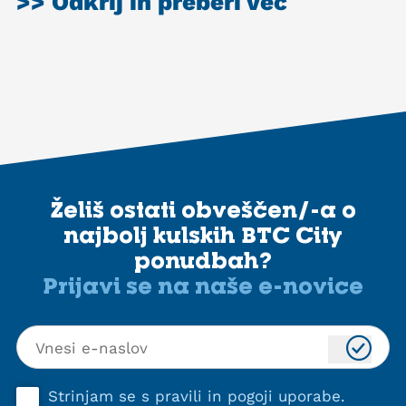
>> Odkrij in preberi več
Želiš ostati obveščen/-a o
najbolj kulskih BTC City
ponudbah?
Prijavi se na naše e-novice
Strinjam se s
pravili in pogoji uporabe
.