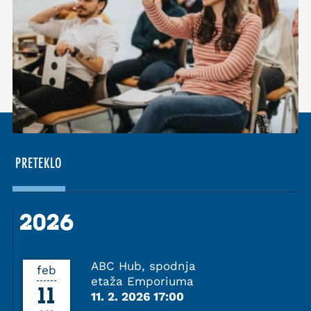
PRETEKLO
2026
2026
ABC Hub, spodnja
feb
etaža Emporiuma
11
11. 2. 2026 17:00