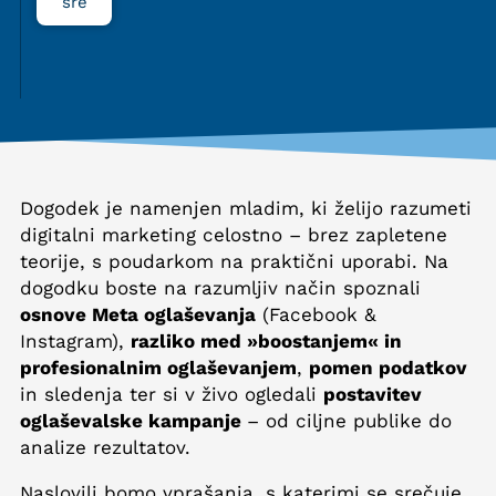
sre
Dogodek je namenjen mladim, ki želijo razumeti
digitalni marketing celostno – brez zapletene
teorije, s poudarkom na praktični uporabi. Na
dogodku boste na razumljiv način spoznali
osnove Meta oglaševanja
(Facebook &
Instagram),
razliko med »boostanjem« in
profesionalnim oglaševanjem
,
pomen podatkov
in sledenja ter si v živo ogledali
postavitev
oglaševalske kampanje
– od ciljne publike do
analize rezultatov.
Naslovili bomo vprašanja, s katerimi se srečuje