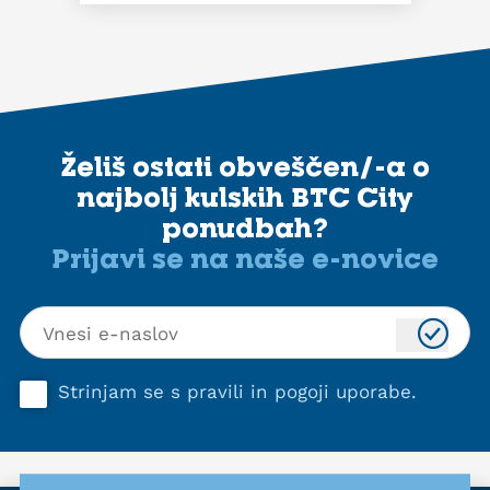
Želiš ostati obveščen/-a o
najbolj kulskih BTC City
ponudbah?
Prijavi se na naše e-novice
Strinjam se s
pravili in pogoji uporabe
.