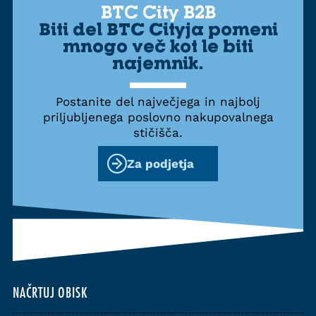
BTC City B2B
Biti del BTC Cityja pomeni
mnogo več kot le biti
najemnik.
Postanite del največjega in najbolj
priljubljenega poslovno nakupovalnega
stičišča.
Za podjetja
NAČRTUJ OBISK