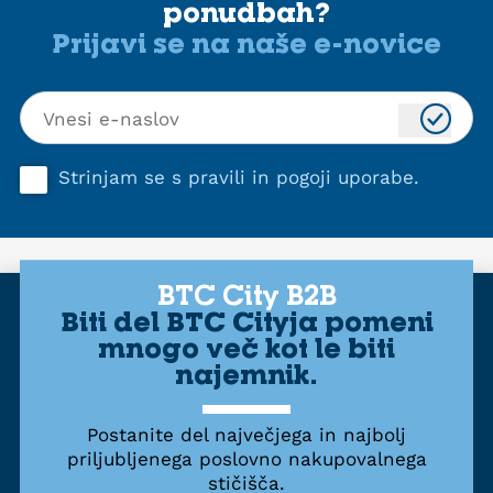
ponudbah?
Prijavi se na naše e-novice
Strinjam se s
pravili in pogoji uporabe
.
BTC City B2B
Biti del BTC Cityja pomeni
mnogo več kot le biti
najemnik.
Postanite del največjega in najbolj
priljubljenega poslovno nakupovalnega
stičišča.