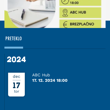
PRETEKLO
2024
2024
ABC Hub
dec
17. 12. 2024 18:00
17
tor