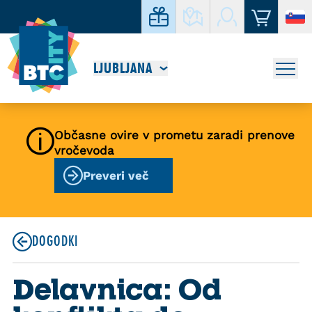
LJUBLJANA
Občasne ovire v prometu zaradi prenove
vročevoda
Preveri več
DOGODKI
Delavnica: Od