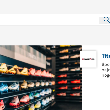
11
Špor
najn
nog