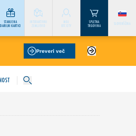
STANJE NA
INTERAKTIVNI
MOJ
SPLETNA
SLOVENŠČINA
DARILNI KARTICI
ZEMLJEVID
BTC CITY
TRGOVINA
Preveri več
NOST