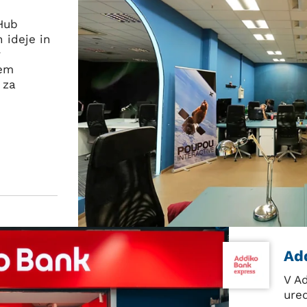
Hub
h ideje in
r
jem
 za
Ad
V A
ured