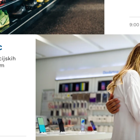
9:00
C
ijskih
im