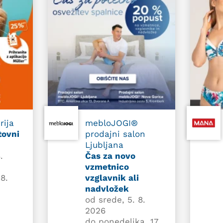
rija
mebloJOGI®
tovni
prodajni salon
Ljubljana
.
Čas za novo
vzmetnico
8.
vzglavnik ali
nadvložek
od srede, 5. 8.
2026
do ponedeljka, 17.