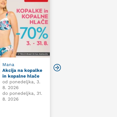
Mana
Inter diskont
Akcija na kopalke
Top 5 tedna
in kopalne hlače
od ponedeljka, 3.
od ponedeljka, 3.
8. 2026
8. 2026
do nedelje, 9. 8.
do ponedeljka, 31.
2026
8. 2026