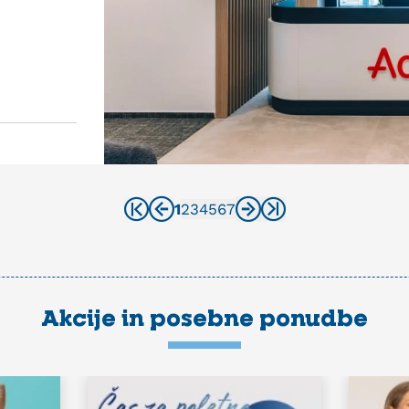
1
2
3
4
5
6
7
Akcije in posebne ponudbe