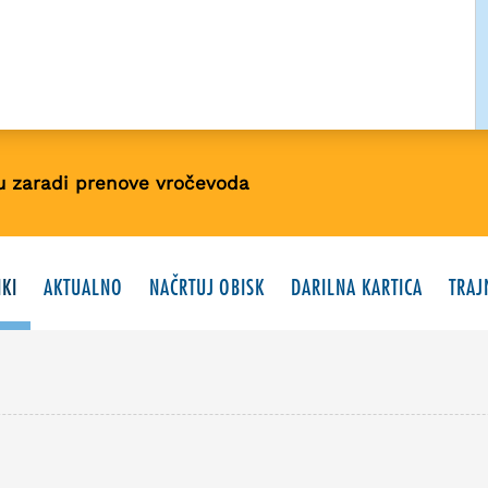
u zaradi prenove vročevoda
KI
AKTUALNO
NAČRTUJ OBISK
DARILNA KARTICA
TRAJ