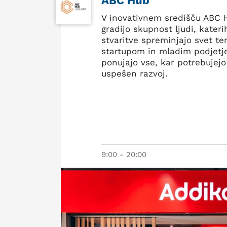
ABC Hub
V inovativnem središču ABC 
gradijo skupnost ljudi, kateri
stvaritve spreminjajo svet te
startupom in mladim podjet
ponujajo vse, kar potrebujejo
uspešen razvoj.
9:00 - 20:00