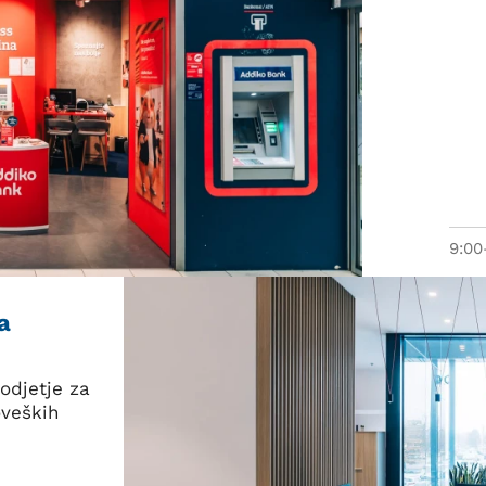
9:00
a
odjetje za
oveških