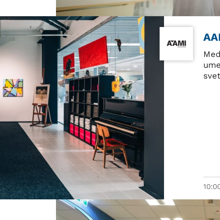
AA
Med
ume
sve
10:0