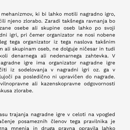
mehanizmov, ki bi lahko motili nagradno igro,
očili njeno zlorabo. Zaradi takšnega ravnanja bo
ezane osebe ali skupine oseb lahko po svoji
radni igri, pri čemer organizator ne nosi nobene
leg tega organizator iz tega naslova takšnim
 ali skupinam oseb, ne dolguje ničesar in tudi
koli denarnega ali nedenarnega zahtevka. V
nagradne igre ima organizator nagradne igre
iti iz sodelovanja v nagradni igri oz. ga v
delujoči pa posledično ni upravičen do nagrade.
vilnopravne ali kazenskopravne odgovornosti
kusa zlorabe.
času trajanja nagradne igre v celoti na vpogled
ačenje posameznih členov tega pravilnika je
ezna mnenja in druga pravna opravila lahko