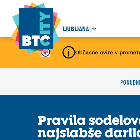
LJUBLJANA
Občasne ovire v promet
PONUDNI
Pravila sodelov
najslabše daril