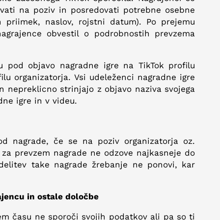
vati na poziv in posredovati potrebne osebne
priimek, naslov, rojstni datum). Po prejemu
nagrajence obvestil o podrobnostih prevzema
u pod objavo nagradne igre na TikTok profilu
filu organizatorja. Vsi udeleženci nagradne igre
in nepreklicno strinjajo z objavo naziva svojega
ne igre in v videu.
od nagrade, če se na poziv organizatorja oz.
v za prevzem nagrade ne odzove najkasneje do
delitev take nagrade žrebanje ne ponovi, kar
ajencu in ostale določbe
m času ne sporoči svojih podatkov ali pa so ti