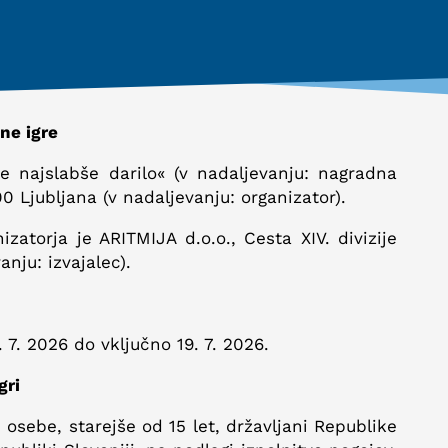
ne igre
e najslabše darilo« (v nadaljevanju: nagradna
00 Ljubljana (v nadaljevanju: organizator).
zatorja je ARITMIJA d.o.o., Cesta XIV. divizije
nju: izvajalec).
7. 2026 do vključno 19. 7. 2026.
gri
e osebe, starejše od 15 let, državljani Republike