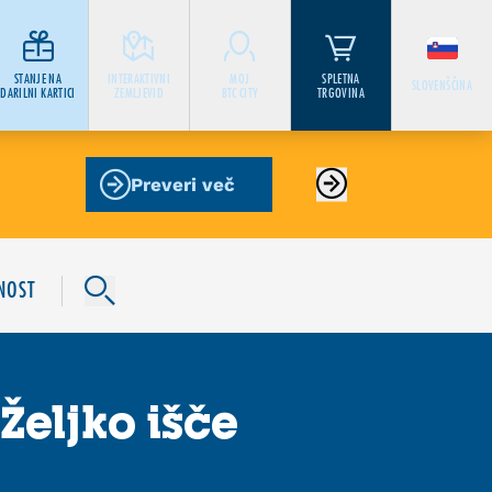
STANJE NA
INTERAKTIVNI
MOJ
SPLETNA
SLOVENŠČINA
DARILNI KARTICI
ZEMLJEVID
BTC CITY
TRGOVINA
Preveri več
NOST
Željko išče