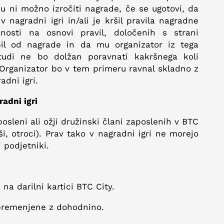
mu ni možno izročiti nagrade, če se ugotovi, da
v nagradni igri in/ali je kršil pravila nagradne
znosti na osnovi pravil, določenih s strani
opil od nagrade in da mu organizator iz tega
tudi ne bo dolžan poravnati kakršnega koli
Organizator bo v tem primeru ravnal skladno z
adni igri.
radni igri
osleni ali ožji družinski člani zaposlenih v BTC
ši, otroci). Prav tako v nagradni igri ne morejo
 podjetniki.
a darilni kartici BTC City.
bremenjene z dohodnino.