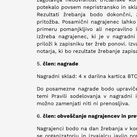
potekalo povsem nepristransko in skla
Rezultati žrebanja bodo dokončni,
pritožba. Posamični nagrajenec lahko
primeru pomanjkljivo ali nepravilno 
izžreba nagrajenec, ki je v nagradni 
priloži k zapisniku ter žreb ponovi. Iz
notarja, ki bo rezultate žrebanje zapis
člen: nagrade
Nagradni sklad: 4 x darilna kartica BTC
Do posamezne nagrade bodo upravičen
temi Pravili sodelovanja v nagradni i
možno zamenjati niti ni prenosljiva.
člen: obveščanje nagrajencev in pr
Nagrajenci bodo na dan žrebanja v ko
se organizatorju in izvajalcu javijo 