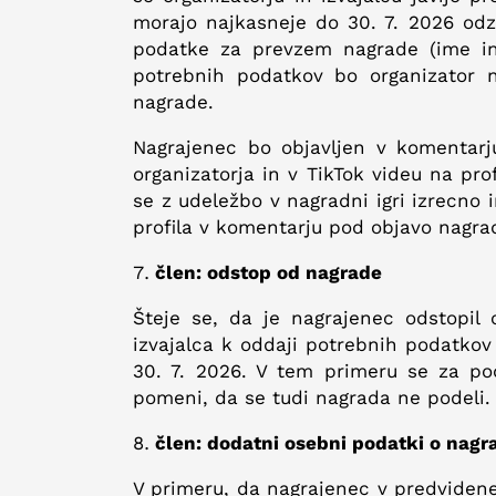
morajo najkasneje do 30. 7. 2026 odz
podatke za prevzem nagrade (ime in 
potrebnih podatkov bo organizator 
nagrade.
Nagrajenec bo objavljen v komentarj
organizatorja in v TikTok videu na pro
se z udeležbo v nagradni igri izrecno 
profila v komentarju pod objavo nagrad
člen: odstop od nagrade
Šteje se, da je nagrajenec odstopil 
izvajalca k oddaji potrebnih podatko
30. 7. 2026. V tem primeru se za po
pomeni, da se tudi nagrada ne podeli.
člen: dodatni osebni podatki o nagr
V primeru, da nagrajenec v predvidene