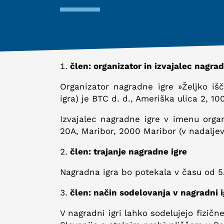
člen: organizator in izvajalec nagrad
Organizator nagradne igre »Željko išč
igra) je BTC d. d., Ameriška ulica 2, 10
Izvajalec nagradne igre v imenu organi
20A, Maribor, 2000 Maribor (v nadaljeva
člen: trajanje nagradne igre
Nagradna igra bo potekala v času od 5. 
člen: način sodelovanja v nagradni i
V nagradni igri lahko sodelujejo fizičn