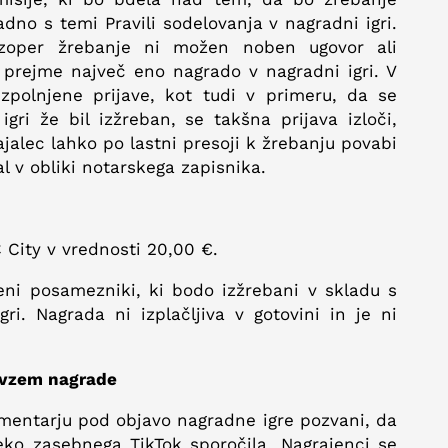
dno s temi Pravili sodelovanja v nagradni igri.
 zoper žrebanje ni možen noben ugovor ali
 prejme največ eno nagrado v nagradni igri. V
izpolnjene prijave, kot tudi v primeru, da se
igri že bil izžreban, se takšna prijava izloči,
vajalec lahko po lastni presoji k žrebanju povabi
al v obliki notarskega zapisnika.
 City v vrednosti 20,00 €.
i posamezniki, ki bodo izžrebani v skladu s
gri. Nagrada ni izplačljiva v gotovini in je ni
evzem nagrade
mentarju pod objavo nagradne igre pozvani, da
preko zasebnega TikTok sporočila. Nagrajenci se