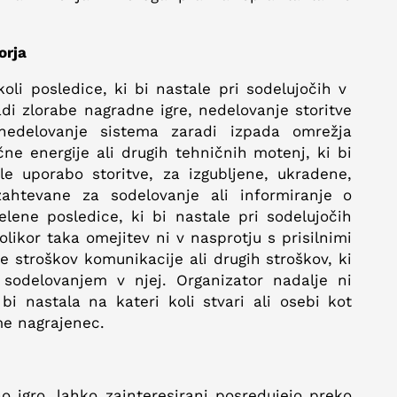
orja
oli posledice, ki bi nastale pri sodelujočih v
aradi zlorabe nagradne igre, nedelovanje storitve
 nedelovanje sistema zaradi izpada omrežja
čne energije ali drugih tehničnih motenj, ki bi
le uporabo storitve, za izgubljene, ukradene,
zahtevane za sodelovanje ali informiranje o
elene posledice, ki bi nastale pri sodelujočih
olikor taka omejitev ni v nasprotju s prisilnimi
je stroškov komunikacije ali drugih stroškov, ki
 sodelovanjem v njej. Organizator nadalje ni
i nastala na kateri koli stvari ali osebi kot
me nagrajenec.
 igro, lahko zainteresirani posredujejo preko