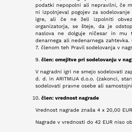
podatki nepopolni ali nepravilni, če 
ni izpolnjeval pogojev za sodelovanje 
igre, ali če ne želi izpolniti obve
organizatorja, se šteje, da je odst
naslova ne dolguje ničesar in mu 
denarnega ali nedenarnega zahtevka. 
7. členom teh Pravil sodelovanja v nagr
člen: omejitve pri sodelovanju v nag
V nagradni igri ne smejo sodelovati zap
d. d. in ARITMIJA d.o.o. (zakonci, star
sodelovati pravne osebe ali samostojni
člen: vrednost nagrade
Vrednost nagrade znaša 4 x 20,00 EUR n
Nagrade v vrednosti do 42 EUR niso o