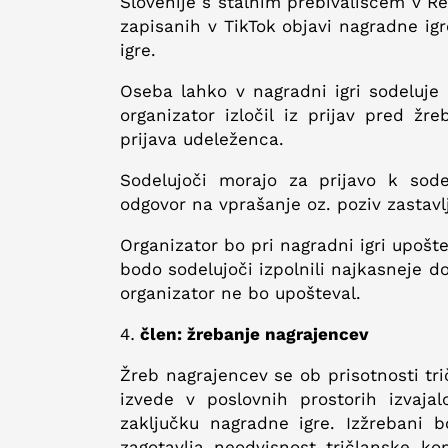
Slovenije s stalnim prebivališčem v Rep
zapisanih v TikTok objavi nagradne ig
igre.
Oseba lahko v nagradni igri sodeluje
organizator izločil iz prijav pred 
prijava udeleženca.
Sodelujoči morajo za prijavo k sode
odgovor na vprašanje oz. poziv zastavl
Organizator bo pri nagradni igri upoštev
bodo sodelujoči izpolnili najkasneje d
organizator ne bo upošteval.
člen: žrebanje nagrajencev
Žreb nagrajencev se ob prisotnosti tri
izvede v poslovnih prostorih izvaj
zaključku nagradne igre. Izžrebani bo
zagotavlja neodvisnost tričlanske k