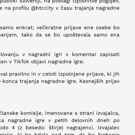
ubliki Sloveniji, na podlagi izpolnitve pogojev,
re na profilu @btccity v času trajanja nagradne
 samo enkrat; večkratne prijave ene osebe bo
žrebanjem, tako da se bo upoštevala samo ena
lovanju v nagradni igri v komentar zapisati
jen v TikTok objavi nagradne igre.
al pravilno in v celoti izpolnjene prijave, ki jih
o konca trajanja nagradne igre. Kasnejših prijav
članske komisije, imenovane s strani izvajalca,
alca nagradne igre v petih delovnih dneh po
do 4 (z besedo: štirje) nagrajenci. Izvajalec
omisije, ki bo bdela nad tem, da bo žrebanje