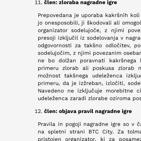
člen: zloraba nagradne igre
Prepovedana je uporaba kakršnih koli 
jo onesposobili, ji škodovali ali omog
organizator sodelujoče, z njimi pov
presoji izključil iz sodelovanja v nag
odgovornosti za takšno odločitev, po
sodelujočim, z njimi povezanim osebam
ne bo dolžan poravnati kakršnega 
primeru zlorab ali poskusa zlorab 
možnost takšnega udeleženca izključ
primeru, da je izžreban, izločiti, so
Navedeno ne izključuje morebitne ci
udeleženca zaradi zlorabe oziroma pos
člen: objava pravil nagradne igre
Pravila in pogoji nagradne igre so v 
na spletni strani BTC City. Za tolm
pristojen organizator, ki za posam