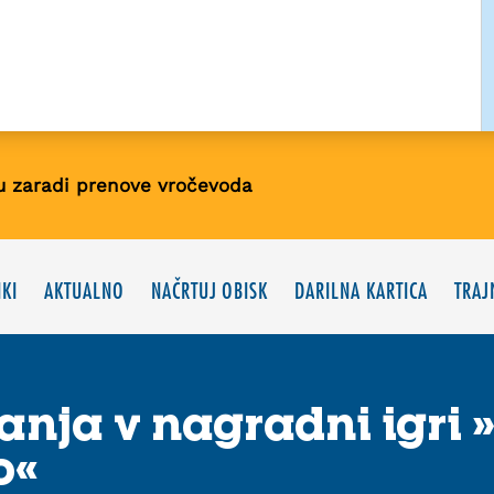
u zaradi prenove vročevoda
KI
AKTUALNO
NAČRTUJ OBISK
DARILNA KARTICA
TRAJ
anja v nagradni igri »
o«