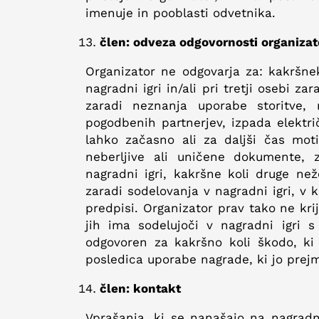
imenuje in pooblasti odvetnika.
člen: odveza odgovornosti organizat
Organizator ne odgovarja za: kakršnek
nagradni igri in/ali pri tretji osebi z
zaradi neznanja uporabe storitve,
pogodbenih partnerjev, izpada elektri
lahko začasno ali za daljši čas moti
neberljive ali uničene dokumente, 
nagradni igri, kakršne koli druge než
zaradi sodelovanja v nagradni igri, v k
predpisi. Organizator prav tako ne kri
jih ima sodelujoči v nagradni igri s
odgovoren za kakršno koli škodo, ki b
posledica uporabe nagrade, ki jo prej
člen: kontakt
Vprašanja, ki se nanašajo na nagradno