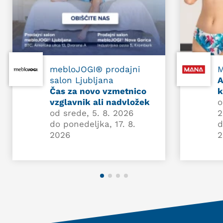
mebloJOGI® prodajni
salon Ljubljana
A
Čas za novo vzmetnico
k
vzglavnik ali nadvložek
o
od srede, 5. 8. 2026
2
do ponedeljka, 17. 8.
d
2026
2