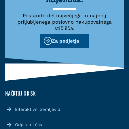
Postanite del največjega in najbolj
priljubljenega poslovno nakupovalnega
stičišča.
Za podjetja
NAČRTUJ OBISK
Interaktivni zemljevid
Odpiralni čas