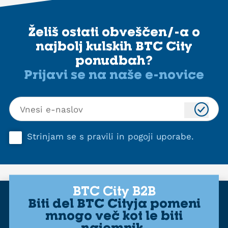
Želiš ostati obveščen/-a o
najbolj kulskih BTC City
ponudbah?
Prijavi se na naše e-novice
Strinjam se s
pravili in pogoji uporabe
.
BTC City B2B
Biti del BTC Cityja pomeni
mnogo več kot le biti
najemnik.