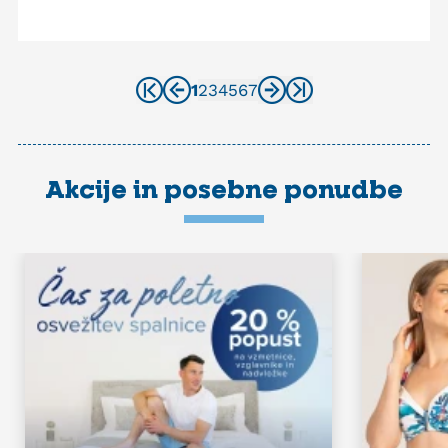
1
2
3
4
5
6
7
Akcije in posebne ponudbe