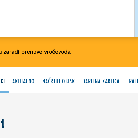
u zaradi prenove vročevoda
KI
AKTUALNO
NAČRTUJ OBISK
DARILNA KARTICA
TRAJ
i