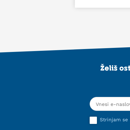
Želiš o
Strinjam se