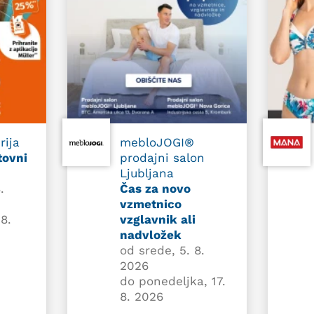
rija
mebloJOGI®
tovni
prodajni salon
Ljubljana
.
Čas za novo
vzmetnico
8.
vzglavnik ali
nadvložek
od srede, 5. 8.
2026
do ponedeljka, 17.
8. 2026