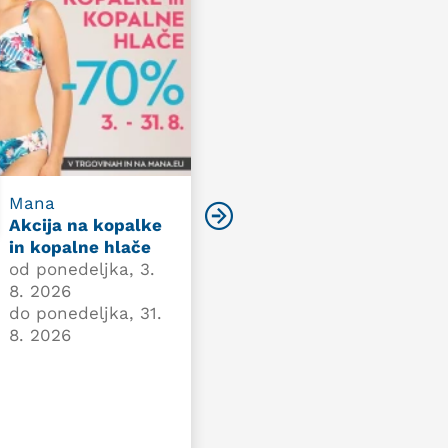
Mana
Inter diskont
Akcija na kopalke
Top 5 tedna
in kopalne hlače
od ponedeljka, 3.
od ponedeljka, 3.
8. 2026
8. 2026
do nedelje, 9. 8.
do ponedeljka, 31.
2026
8. 2026