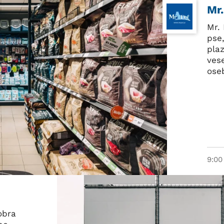
Mr.
Mr. 
pse
plaz
ves
ose
9:00
obra