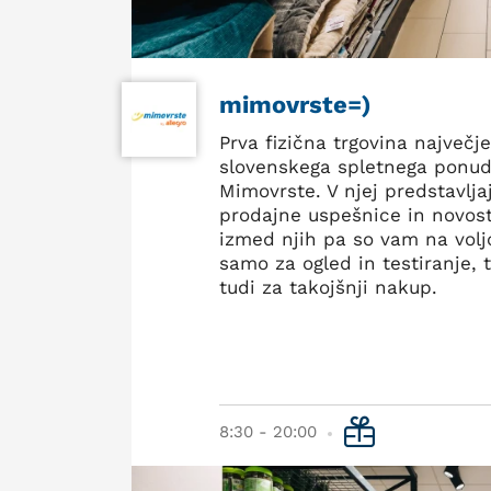
mimovrste=)
Prva fizična trgovina največj
slovenskega spletnega ponu
Mimovrste. V njej predstavlja
prodajne uspešnice in novos
izmed njih pa so vam na volj
samo za ogled in testiranje,
tudi za takojšnji nakup.
8:30 - 20:00