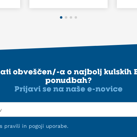
stati obveščen/-a o najbolj kulskih 
ponudbah?
Prijavi se na naše e-novice
 s
pravili in pogoji uporabe
.