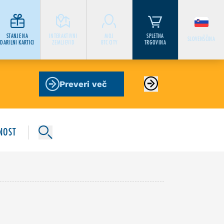
STANJE NA
INTERAKTIVNI
MOJ
SPLETNA
SLOVENŠČINA
DARILNI KARTICI
ZEMLJEVID
BTC CITY
TRGOVINA
Preveri več
NOST