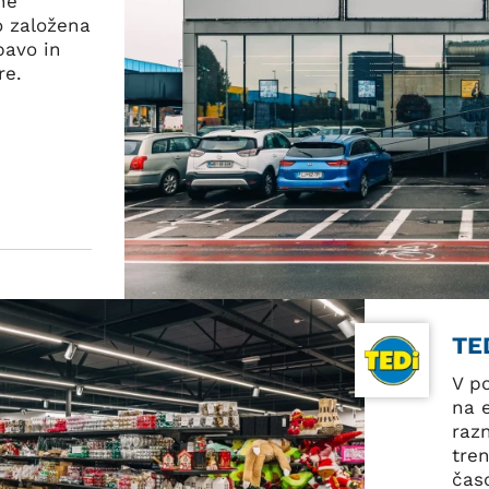
ne
ro založena
bavo in
re.
TE
V p
na 
razn
tre
čas