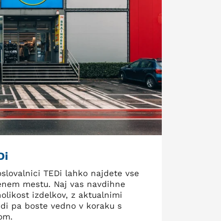
Di
oslovalnici TEDi lahko najdete vse
enem mestu. Naj vas navdihne
olikost izdelkov, z aktualnimi
ndi pa boste vedno v koraku s
om.