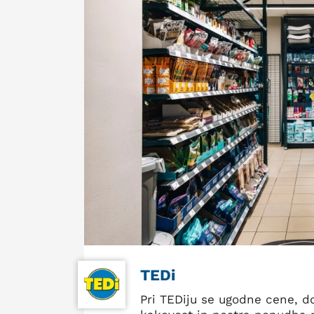
TEDi
Pri TEDiju se ugodne cene, d