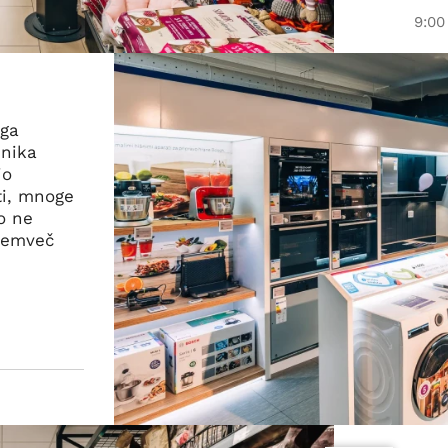
9:00
ega
dnika
jo
ti, mnoge
o ne
 temveč