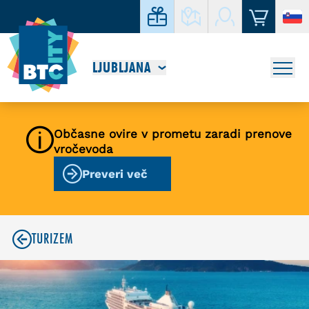
LJUBLJANA
Občasne ovire v prometu zaradi prenove
vročevoda
Preveri več
TURIZEM