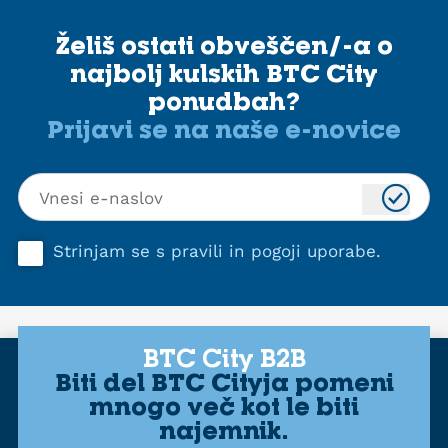
Želiš ostati obveščen/-a o
najbolj kulskih BTC City
ponudbah?
Prijavi se na naše e-novice
Strinjam se s
pravili in pogoji uporabe
.
BTC City B2B
Biti del BTC Cityja pomeni
mnogo več kot le biti
najemnik.