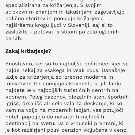
specializirana za križarjenja. S svojim
strokovnim znanjem in izkušnjami zagotavljajo
odlično storitev in ponujajo križarjenja
najširšemu krogu ljudi v Sloveniji, saj si to
zaslužite - potovati s stilom po zelo ugodnih
cenah.
Zakaj križarjenje?
Enostavno, ker so to najboljše počitnice, kjer se
najde nekaj za vsakega in vsak okus. Današnje
ladje za križarjenja so izredno moderne in
inovativne ter ponujajo aktivnosti, ki jih lahko
najdete le v najboljših turističnih centrih na
kopnem. Poleg bazenov, plezalnih sten, športnih
igrišč, drsališč ali celo vala za deskanje, ki so
vam na voljo na modernih ladjah, vas potujoči
hoteli popeljejo do nekaterih najlepših
destinacij na svetu. Da o vrhunski prehrani, ki
je kot razširjeni polni penzion vključena v ceno,