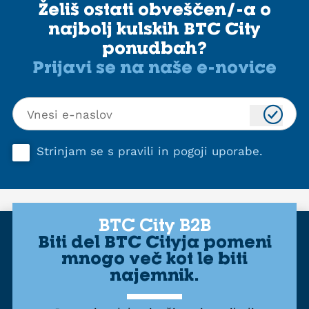
Želiš ostati obveščen/-a o
najbolj kulskih BTC City
ponudbah?
Prijavi se na naše e-novice
Strinjam se s
pravili in pogoji uporabe
.
BTC City B2B
Biti del BTC Cityja pomeni
mnogo več kot le biti
najemnik.