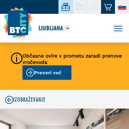
LJUBLJANA
Občasne ovire v prometu zaradi prenove
vročevoda
Preveri več
IZOBRAŽEVANJE