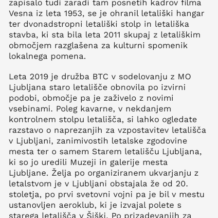
zapisalo tudi zaradi tam posnetih kadrov filma
Vesna iz leta 1953, se je ohranil letališki hangar
ter dvonadstropni letališki stolp in letališka
stavba, ki sta bila leta 2011 skupaj z letališkim
območjem razglašena za kulturni spomenik
lokalnega pomena.
Leta 2019 je družba BTC v sodelovanju z MO
Ljubljana staro letališče obnovila po izvirni
podobi, območje pa je zaživelo z novimi
vsebinami. Poleg kavarne, v nekdanjem
kontrolnem stolpu letališča, si lahko ogledate
razstavo o naprezanjih za vzpostavitev letališča
v Ljubljani, zanimivostih letalske zgodovine
mesta ter o samem Starem letališču Ljubljana,
ki so jo uredili Muzeji in galerije mesta
Ljubljane. Želja po organiziranem ukvarjanju z
letalstvom je v Ljubljani obstajala že od 20.
stoletja, po prvi svetovni vojni pa je bil v mestu
ustanovljen aeroklub, ki je izvajal polete s
starega letališča v Šiški. Po prizadevanjih za