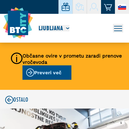
LJUBLJANA
Občasne ovire v prometu zaradi prenove
vročevoda
Preveri več
OSTALO