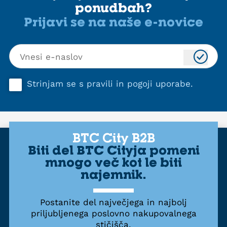
ponudbah?
Prijavi se na naše e-novice
Strinjam se s
pravili in pogoji uporabe
.
BTC City B2B
Biti del BTC Cityja pomeni
mnogo več kot le biti
najemnik.
Postanite del največjega in najbolj
priljubljenega poslovno nakupovalnega
stičišča.