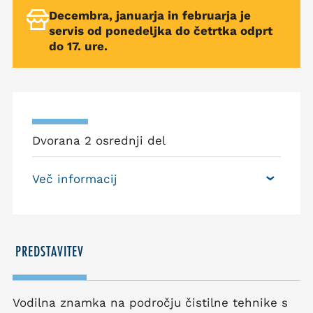
Decembra, januarja in februarja je
servis od ponedeljka do četrtka odprt
do 17. ure.
Dvorana 2 osrednji del
Več informacij
PREDSTAVITEV
Vodilna znamka na področju čistilne tehnike s