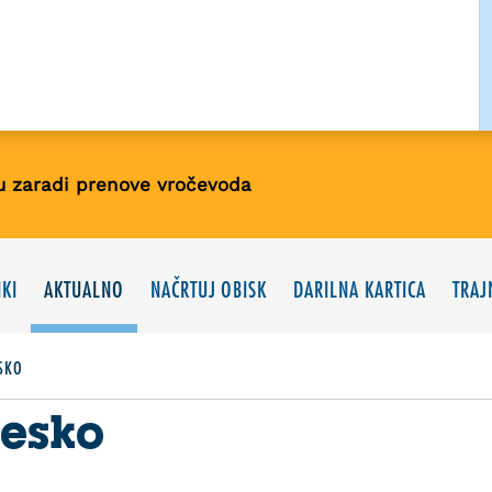
u zaradi prenove vročevoda
KI
AKTUALNO
NAČRTUJ OBISK
DARILNA KARTICA
TRAJ
SKO
česko