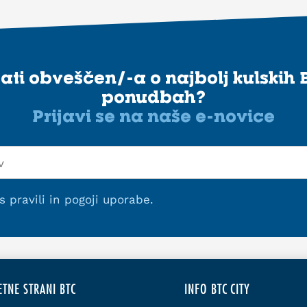
stati obveščen/-a o najbolj kulskih 
ponudbah?
Prijavi se na naše e-novice
 s
pravili in pogoji uporabe
.
ETNE STRANI BTC
INFO BTC CITY