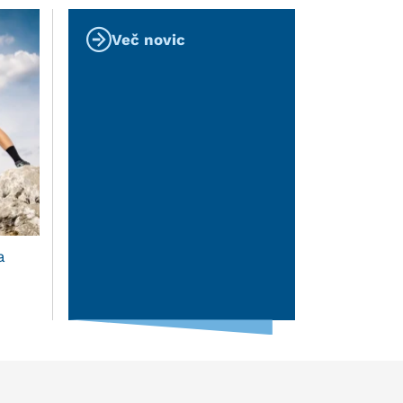
Več novic
a