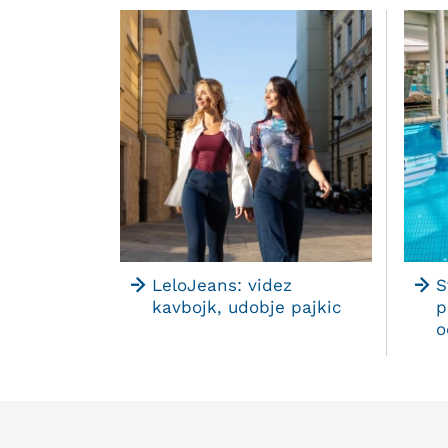
LeloJeans: videz
S
kavbojk, udobje pajkic
p
o