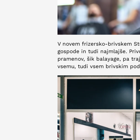
V novem frizersko-brivskem Stu
gospode in tudi najmlajše. Priv
pramenov, šik balayage, pa traj
vsemu, tudi vsem brivskim po