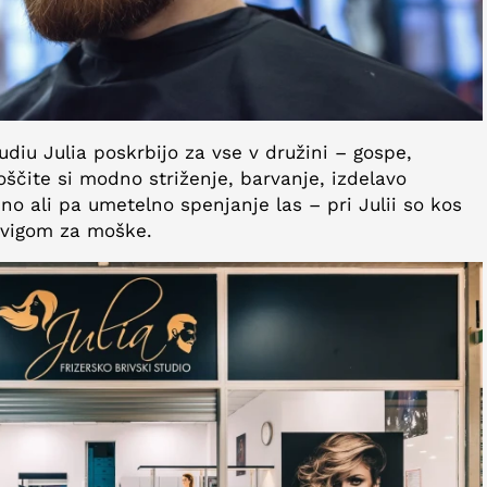
diu Julia poskrbijo za vse v družini – gospe,
oščite si modno striženje, barvanje, izdelavo
no ali pa umetelno spenjanje las – pri Julii so kos
dvigom za moške.