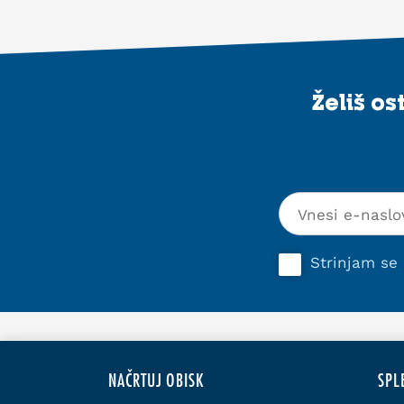
Želiš o
Strinjam se
NAČRTUJ OBISK
SPL