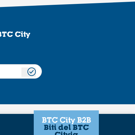
BTC City
BTC City B2B
Biti del BTC
Cityja