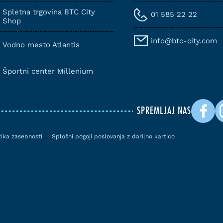
Spletna trgovina BTC City
01 585 22 22
Shop
info@btc-city.com
Vodno mesto Atlantis
Športni center Millenium
SPREMLJAJ NAS
itika zasebnosti
·
Splošni pogoji poslovanja z darilno kartico