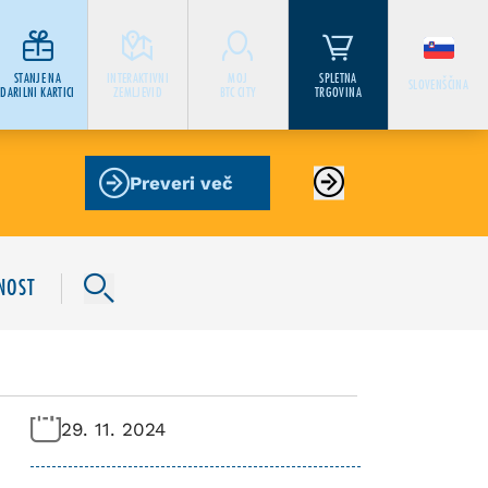
STANJE NA
INTERAKTIVNI
MOJ
SPLETNA
SLOVENŠČINA
DARILNI KARTICI
ZEMLJEVID
BTC CITY
TRGOVINA
Preveri več
NOST
29. 11. 2024