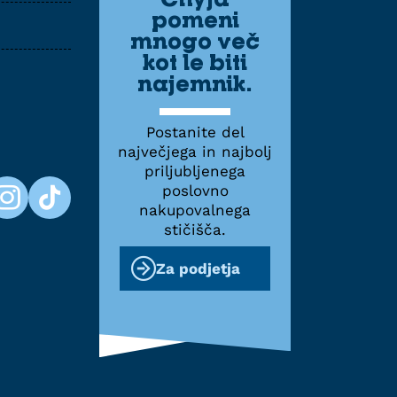
pomeni
mnogo več
kot le biti
najemnik.
Postanite del
največjega in najbolj
priljubljenega
poslovno
nakupovalnega
stičišča.
Za podjetja