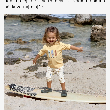
dopolnjujejo še zaščitni čevlji za vodo in sončna
očala za najmlajše.