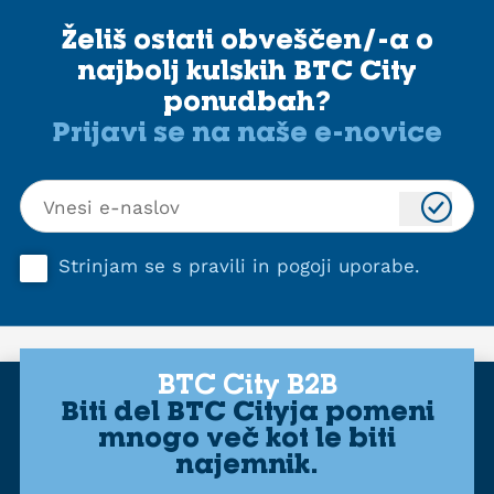
Želiš ostati obveščen/-a o
najbolj kulskih BTC City
ponudbah?
Prijavi se na naše e-novice
Strinjam se s
pravili in pogoji uporabe
.
BTC City B2B
Biti del BTC Cityja pomeni
mnogo več kot le biti
najemnik.