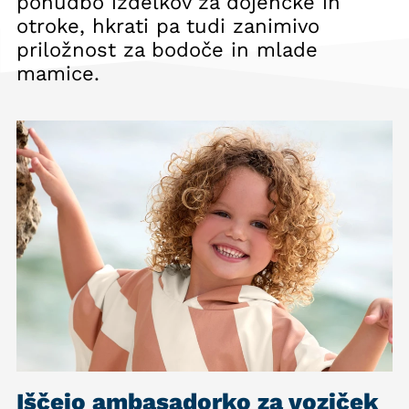
ponudbo izdelkov za dojenčke in
otroke, hkrati pa tudi zanimivo
priložnost za bodoče in mlade
mamice.
Iščejo ambasadorko za voziček