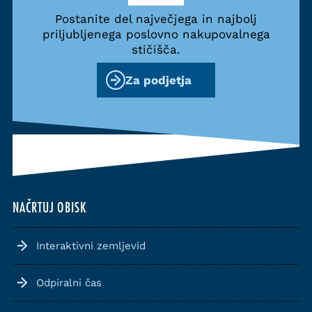
Postanite del največjega in najbolj
priljubljenega poslovno nakupovalnega
stičišča.
Za podjetja
NAČRTUJ OBISK
Interaktivni zemljevid
Odpiralni čas