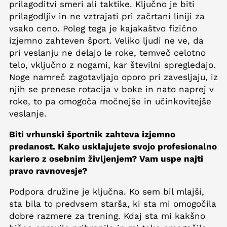
prilagoditvi smeri ali taktike. Ključno je biti
prilagodljiv in ne vztrajati pri začrtani liniji za
vsako ceno. Poleg tega je kajakaštvo fizično
izjemno zahteven šport. Veliko ljudi ne ve, da
pri veslanju ne delajo le roke, temveč celotno
telo, vključno z nogami, kar številni spregledajo.
Noge namreč zagotavljajo oporo pri zavesljaju, iz
njih se prenese rotacija v boke in nato naprej v
roke, to pa omogoča močnejše in učinkovitejše
veslanje.
Biti vrhunski športnik zahteva izjemno
predanost. Kako usklajujete svojo profesionalno
kariero z osebnim življenjem? Vam uspe najti
pravo ravnovesje?
Podpora družine je ključna. Ko sem bil mlajši,
sta bila to predvsem starša, ki sta mi omogočila
dobre razmere za trening. Kdaj sta mi kakšno