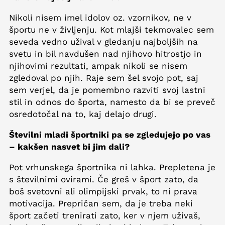
Nikoli nisem imel idolov oz. vzornikov, ne v
športu ne v življenju. Kot mlajši tekmovalec sem
seveda vedno užival v gledanju najboljših na
svetu in bil navdušen nad njihovo hitrostjo in
njihovimi rezultati, ampak nikoli se nisem
zgledoval po njih. Raje sem šel svojo pot, saj
sem verjel, da je pomembno razviti svoj lastni
stil in odnos do športa, namesto da bi se preveč
osredotočal na to, kaj delajo drugi.
Številni mladi športniki pa se zgledujejo po vas
– kakšen nasvet bi jim dali?
Pot vrhunskega športnika ni lahka. Prepletena je
s številnimi ovirami. Če greš v šport zato, da
boš svetovni ali olimpijski prvak, to ni prava
motivacija. Prepričan sem, da je treba neki
šport začeti trenirati zato, ker v njem uživaš,