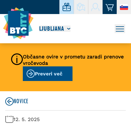
LJUBLJANA
Občasne ovire v prometu zaradi prenove
vročevoda
Preveri več
NOVICE
12. 5. 2025