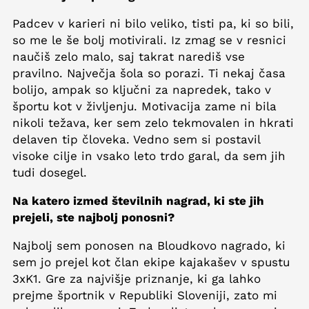
Padcev v karieri ni bilo veliko, tisti pa, ki so bili,
so me le še bolj motivirali. Iz zmag se v resnici
naučiš zelo malo, saj takrat narediš vse
pravilno. Največja šola so porazi. Ti nekaj časa
bolijo, ampak so ključni za napredek, tako v
športu kot v življenju. Motivacija zame ni bila
nikoli težava, ker sem zelo tekmovalen in hkrati
delaven tip človeka. Vedno sem si postavil
visoke cilje in vsako leto trdo garal, da sem jih
tudi dosegel.
Na katero izmed številnih nagrad, ki ste jih
prejeli, ste najbolj ponosni?
Najbolj sem ponosen na Bloudkovo nagrado, ki
sem jo prejel kot član ekipe kajakašev v spustu
3xK1. Gre za najvišje priznanje, ki ga lahko
prejme športnik v Republiki Sloveniji, zato mi