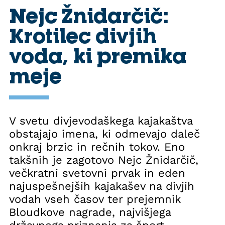
Nejc Žnidarčič:
Krotilec divjih
voda, ki premika
meje
V svetu divjevodaškega kajakaštva
obstajajo imena, ki odmevajo daleč
onkraj brzic in rečnih tokov. Eno
takšnih je zagotovo Nejc Žnidarčič,
večkratni svetovni prvak in eden
najuspešnejših kajakašev na divjih
vodah vseh časov ter prejemnik
Bloudkove nagrade, najvišjega