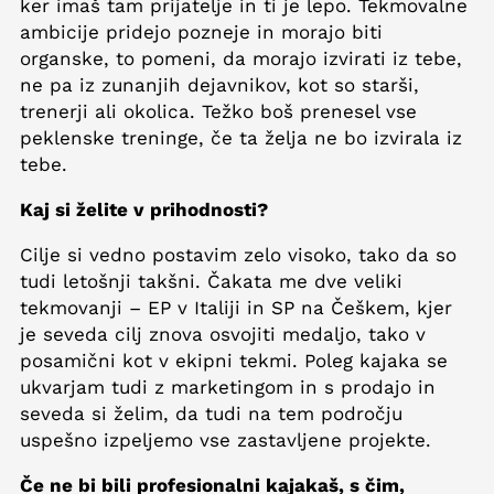
ker imaš tam prijatelje in ti je lepo. Tekmovalne
ambicije pridejo pozneje in morajo biti
organske, to pomeni, da morajo izvirati iz tebe,
ne pa iz zunanjih dejavnikov, kot so starši,
trenerji ali okolica. Težko boš prenesel vse
peklenske treninge, če ta želja ne bo izvirala iz
tebe.
Kaj si želite v prihodnosti?
Cilje si vedno postavim zelo visoko, tako da so
tudi letošnji takšni. Čakata me dve veliki
tekmovanji – EP v Italiji in SP na Češkem, kjer
je seveda cilj znova osvojiti medaljo, tako v
posamični kot v ekipni tekmi. Poleg kajaka se
ukvarjam tudi z marketingom in s prodajo in
seveda si želim, da tudi na tem področju
uspešno izpeljemo vse zastavljene projekte.
Če ne bi bili profesionalni kajakaš, s čim,