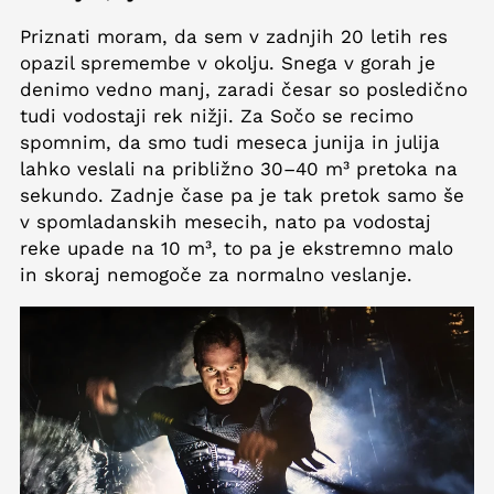
Priznati moram, da sem v zadnjih 20 letih res
opazil spremembe v okolju. Snega v gorah je
denimo vedno manj, zaradi česar so posledično
tudi vodostaji rek nižji. Za Sočo se recimo
spomnim, da smo tudi meseca junija in julija
lahko veslali na približno 30–40 m³ pretoka na
sekundo. Zadnje čase pa je tak pretok samo še
v spomladanskih mesecih, nato pa vodostaj
reke upade na 10 m³, to pa je ekstremno malo
in skoraj nemogoče za normalno veslanje.