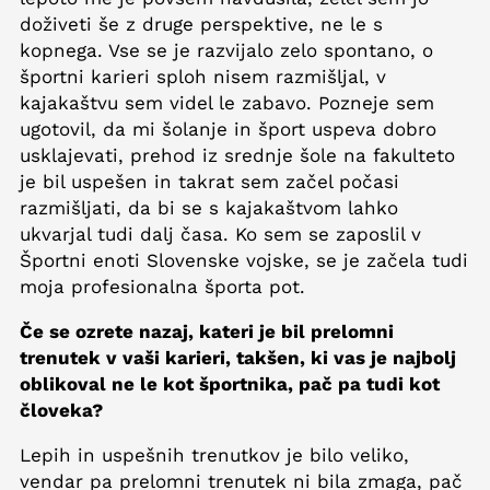
doživeti še z druge perspektive, ne le s
kopnega. Vse se je razvijalo zelo spontano, o
športni karieri sploh nisem razmišljal, v
kajakaštvu sem videl le zabavo. Pozneje sem
ugotovil, da mi šolanje in šport uspeva dobro
usklajevati, prehod iz srednje šole na fakulteto
je bil uspešen in takrat sem začel počasi
razmišljati, da bi se s kajakaštvom lahko
ukvarjal tudi dalj časa. Ko sem se zaposlil v
Športni enoti Slovenske vojske, se je začela tudi
moja profesionalna športa pot.
Če se ozrete nazaj, kateri je bil prelomni
trenutek v vaši karieri, takšen, ki vas je najbolj
oblikoval ne le kot športnika, pač pa tudi kot
človeka?
Lepih in uspešnih trenutkov je bilo veliko,
vendar pa prelomni trenutek ni bila zmaga, pač