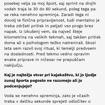
posebej velja za moj šport, saj sprint na divjih
vodah traja le 30 do 60 sekund, poleg tega pa
se reka nenehno spreminja. Zaradi tega ni
dovolj le fizična pripravljenost, tudi mentalno je
treba zdržati pritisk in peljati vso progo brez
napak. Iz izkušenj vem, da največ šteje
kilometrina na velikih tekmah, saj takšen pritisk
doma ali s psihologom težko natreniraš. Skozi
leta sem razvil svoj ritual, ki temelji predvsem
na doslednosti. Pred tekmo vedno opravim
enake priprave in ničesar ne prepuščam
naključju.
Kaj je najtežja stvar pri kajakaštvu, ki jo ljudje
zunaj športa pogosto ne razumejo ali jo
podcenjujejo?
Voda se nenehno spreminja, zato je včasih
treba v delčku sekunde sprejeti odločitev o