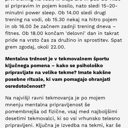
si pripravim in pojem kosilo, nato sledi 15–20-
minutni power sleep. Ob 14.00 sledi drugi
trening na vodi, ob 15.30 nekaj na hitro pojem
in ob 16.00 že začnem zadnji trening dneva –
fitnes. Ob 18.00 končam 'delovni' dan in takrat
pride na vrsto čas za družino in sprostitev. Spat
grem zgodaj, okoli 22.00.
Mentalna trdnost je v tekmovalnem športu
ključnega pomena – kako se psihološko
pripravljate na velike tekme? Imate kakšne
posebne rituale, ki vam pomagajo ohranjati
osredotočenost?
Na najvišji ravni tekmovanja je po mojem
mnenju mentalna pripravljenost še
pomembnejša od fizične, vsaj med najboljšimi
desetimi tekmovalci, ki so vsi vrhunsko telesno
pripravljeni. Ključna je izvedba na tekmi, kar še