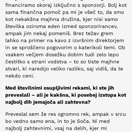
financiramo skoraj izključno s sponzorji. Bolj kot
sama finančna pomoč pa mi je všeč to, da smo
kot nekakšna majhna družina, kjer nisi samo
številka oziroma eden izmed sponzorirancev,
ampak jim nekaj pomeniš. Brez težav grem
lahko na primer na kavo z izvršnim direktorjem
in se sproščeno pogovorim o katerikoli temi. Ob
vsakem večjem dosežku dobim tudi zelo lepo
čestitko s strani vodstva – to so tiste majhne
stvari, ki naredijo veliko razliko, saj vidiš, da te
nekdo ceni.
Med številnimi osupljivimi rekami, ki ste jih
preveslali – ali je kakšna, ki posebej izstopa kot
najbolj dih jemajoča ali zahtevna?
Preveslal sem že res ogromno rek, ampak v srcu
bo vedno samo ena, in to je Soča. Ni med
najbolj zahtevnimi, vsaj na delih, kjer mi