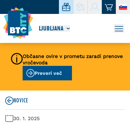
LJUBLJANA
Občasne ovire v prometu zaradi prenove
vročevoda
Preveri več
NOVICE
30. 1. 2025