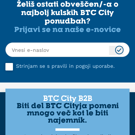
Želiš ostati obveščen/-a o
najbolj kulskih BTC City
ponudbah?
Prijavi se na naše e-novice
Strinjam se s
pravili in pogoji uporabe
.
BTC City B2B
Biti del BTC Cityja pomeni
mnogo več kot le biti
najemnik.