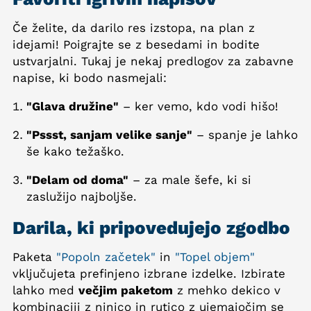
Če želite, da darilo res izstopa, na plan z
idejami! Poigrajte se z besedami in bodite
ustvarjalni. Tukaj je nekaj predlogov za zabavne
napise, ki bodo nasmejali:
"Glava družine"
– ker vemo, kdo vodi hišo!
"Pssst, sanjam velike sanje"
– spanje je lahko
še kako težaško.
"Delam od doma"
– za male šefe, ki si
zaslužijo najboljše.
Darila, ki pripovedujejo zgodbo
Paketa
"Popoln začetek"
in
"Topel objem"
vključujeta prefinjeno izbrane izdelke. Izbirate
lahko med
večjim paketom
z mehko dekico v
kombinaciji z ninico in rutico z ujemajočim se