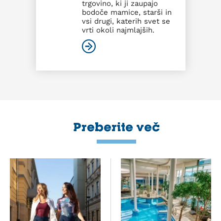
trgovino, ki ji zaupajo
bodoče mamice, starši in
vsi drugi, katerih svet se
vrti okoli najmlajših.
Preberite več