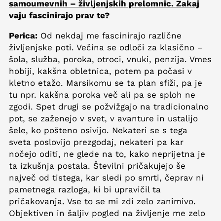
samoumevnih – življenjskih prelomnic. Zakaj
vaju fascinirajo prav te?
Perica:
Od nekdaj me fascinirajo različne
življenjske poti. Večina se odloči za klasično –
šola, služba, poroka, otroci, vnuki, penzija. Vmes
hobiji, kakšna obletnica, potem pa počasi v
kletno etažo. Marsikomu se ta plan sfiži, pa je
tu npr. kakšna poroka več ali pa se sploh ne
zgodi. Spet drugi se požvižgajo na tradicionalno
pot, se zaženejo v svet, v avanture in ustalijo
šele, ko pošteno osivijo. Nekateri se s tega
sveta poslovijo prezgodaj, nekateri pa kar
nočejo oditi, ne glede na to, kako neprijetna je
ta izkušnja postala. Številni pričakujejo še
največ od tistega, kar sledi po smrti, čeprav ni
pametnega razloga, ki bi upravičil ta
pričakovanja. Vse to se mi zdi zelo zanimivo.
Objektiven in šaljiv pogled na življenje me zelo