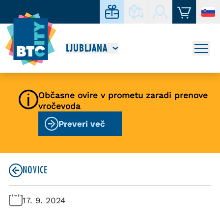
LJUBLJANA
Občasne ovire v prometu zaradi prenove
vročevoda
Preveri več
NOVICE
17. 9. 2024