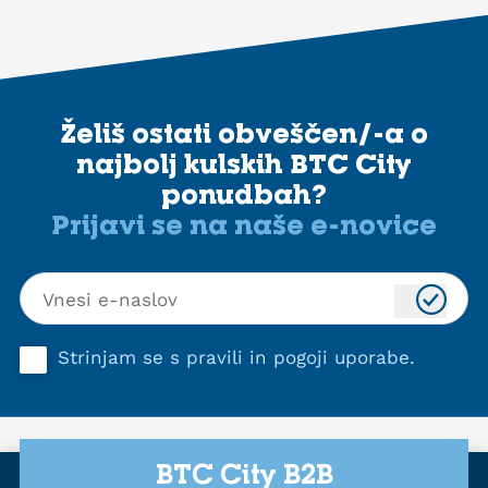
Želiš ostati obveščen/-a o
najbolj kulskih BTC City
ponudbah?
Prijavi se na naše e-novice
Strinjam se s
pravili in pogoji uporabe
.
BTC City B2B