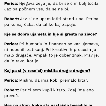
Perica:
Njegova želja je, da bi se čim bolj ločila.
Jaz pa počnem vse, da se ne bi.
Robert:
Jaz si ne upam lotiti stand-upa. Perica
pa komaj čaka, da lahko kaj zapoje.
Kje se dobro ujameta in kje si gresta na živce?
Perica:
Pri humorju in financah se kar ujemava,
ni nobenih zatikanj. Pri kreativnih procesih je
malo drugače. Ampak to je dober znak. Prav je,
da je tako, kot je.
Kaj pa si (v resnici) mislita drug o drugem?
Perica:
Mislim, da ima Robi premalo kitar.
Robert:
Perici sem kupil kitaro. Zdaj ima eno
preveč.
Hec na stran, kako sta nastajala besedilo in