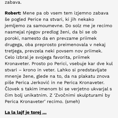
zabava.
Robert:
Mene pa ob vsem tem izjemno zabava
še pogled Perice na stvari, ki jih nekako
jemljemo za samoumevne. Do solz me je recimo
nasmejal njegov predlog ženi, da bi se ob
poroki, namesto da en prevzame priimek
drugega, oba preprosto preimenovala v nekaj
tretjega, prevzela neki povsem nov priimek.
Celo izbral je svojega favorita, priimek
Kronaveter. Prosto po Perici, vsebuje kar dve kul
stvari – krono in veter. Lahko si predstavljate
mnenje žene, glede na to, da na plakatu znova
piše Perica Jerković in ne Perica Kronaveter.
Človek s takim imenom bi se verjetno ukvarjal s
čim bolj unikatnim. Z ‘Zvočnimi skulpturami by
Perica Kronaveter’ recimo. (smeh)
La la lajf je torej …