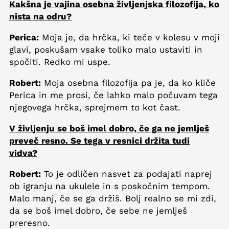
Kakšna je vajina osebna življenjska filozofija, ko
nista na odru?
Perica:
Moja je, da hrčka, ki teče v kolesu v moji
glavi, poskušam vsake toliko malo ustaviti in
spočiti. Redko mi uspe.
Robert:
Moja osebna filozofija pa je, da ko kliče
Perica in me prosi, če lahko malo počuvam tega
njegovega hrčka, sprejmem to kot čast.
V življenju se boš imel dobro, če ga ne jemlješ
preveč resno. Se tega v resnici držita tudi
vidva?
Robert:
To je odličen nasvet za podajati naprej
ob igranju na ukulele in s poskočnim tempom.
Malo manj, če se ga držiš. Bolj realno se mi zdi,
da se boš imel dobro, če sebe ne jemlješ
preresno.