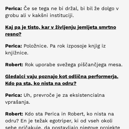
Perica:
Če se tega ne bi držal, bi bil že dolgo v
grobu ali v kakšni instituciji.
Kaj pa je tisto, kar v življenju jemljeta smrtno
resno?
Perica:
Položnice. Pa rok izposoje knjig iz
knjižnice.
Robert:
Rok uporabe svežega piščančjega mesa.
Gledalci vaju poznajo kot odlična performerja.
Kdo pa sta, ko nista na odru?
Perica:
Uh, prevroče je za eksistencialna
vprašanja.
Robert:
Kdo sta Perica in Robert, ko nista na
odru? En je težak egotriper, ki od vseh okoli
sebe pričakuje, da postavljajo njegove projekte