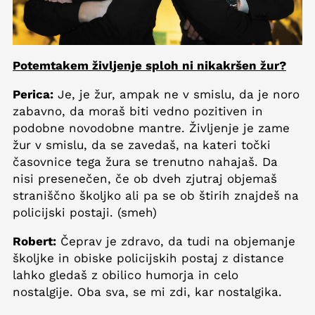
Potemtakem življenje sploh ni nikakršen žur?
Perica:
Je, je žur, ampak ne v smislu, da je noro
zabavno, da moraš biti vedno pozitiven in
podobne novodobne mantre. Življenje je zame
žur v smislu, da se zavedaš, na kateri točki
časovnice tega žura se trenutno nahajaš. Da
nisi presenečen, če ob dveh zjutraj objemaš
straniščno školjko ali pa se ob štirih znajdeš na
policijski postaji. (smeh)
Robert:
Čeprav je zdravo, da tudi na objemanje
školjke in obiske policijskih postaj z distance
lahko gledaš z obilico humorja in celo
nostalgije. Oba sva, se mi zdi, kar nostalgika.