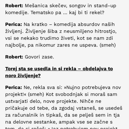
Robert:
Mešanica skečev, songov in stand-up
komedije. Tematsko pa … kaj bi ti rekel?
Perica:
Na kratko – komedija absurdov naših
življenj. Življenje šiba z neusmiljeno hitrostjo,
vsi se nekako trudimo živeti, kot se nam zdi
najbolje, pa nikomur zares ne uspeva. (smeh)
Robert:
Govori zase.
Torej sta se usedla in si rekla – obdelajva to
noro življenje?
Perica:
Ne, rekla sva si: »Nujno potrebujeva nov
projekt!« (smeh) Kot svobodnjak si moraš sam
ustvarjati delo, nove projekte. Nihče ne
pričakuje od tebe, da zgodaj vstaneš, se usedeš
za računalnik in tipkaš, da se pelješ sem in tja
na delovne sestanke, ampak vse se začne s
tem, da si rečeš: »Jaz potrebujem nov projekt.