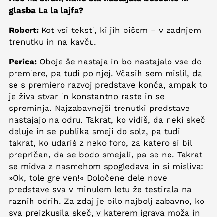
glasba La la lajfa?
Robert:
Kot vsi teksti, ki jih pišem – v zadnjem
trenutku in na kavču.
Perica:
Oboje še nastaja in bo nastajalo vse do
premiere, pa tudi po njej. Včasih sem mislil, da
se s premiero razvoj predstave konča, ampak to
je živa stvar in konstantno raste in se
spreminja. Najzabavnejši trenutki predstave
nastajajo na odru. Takrat, ko vidiš, da neki skeč
deluje in se publika smeji do solz, pa tudi
takrat, ko udariš z neko foro, za katero si bil
prepričan, da se bodo smejali, pa se ne. Takrat
se midva z nasmehom spogledava in si misliva:
»Ok, tole gre ven!« Določene dele nove
predstave sva v minulem letu že testirala na
raznih odrih. Za zdaj je bilo najbolj zabavno, ko
sva preizkusila skeč, v katerem igrava moža in