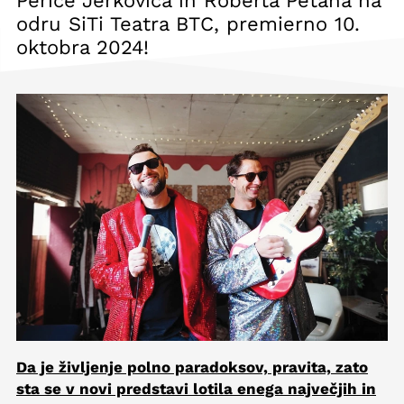
Perice Jerkovića in Roberta Petana na
odru SiTi Teatra BTC, premierno 10.
oktobra 2024!
Da je življenje polno paradoksov, pravita, zato
sta se v novi predstavi lotila enega največjih in