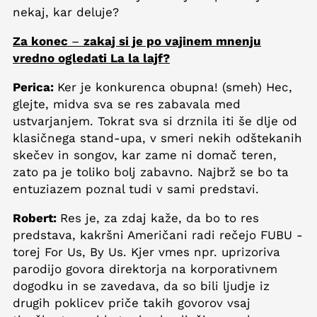
nekaj, kar deluje?
Za konec
–
zakaj si je po vajinem mnenju
vredno ogledati La la lajf?
Perica:
Ker je konkurenca obupna! (smeh) Hec,
glejte, midva sva se res zabavala med
ustvarjanjem. Tokrat sva si drznila iti še dlje od
klasičnega stand-upa, v smeri nekih odštekanih
skečev in songov, kar zame ni domač teren,
zato pa je toliko bolj zabavno. Najbrž se bo ta
entuziazem poznal tudi v sami predstavi.
Robert:
Res je, za zdaj kaže, da bo to res
predstava, kakršni Američani radi rečejo FUBU -
torej For Us, By Us. Kjer vmes npr. uprizoriva
parodijo govora direktorja na korporativnem
dogodku in se zavedava, da so bili ljudje iz
drugih poklicev priče takih govorov vsaj