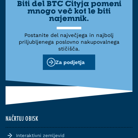
Biti del BTC Cityja pomeni
mnogo več kot le biti
najemnik.
Postanite del največjega in najbolj
priljubljenega poslovno nakupovalnega
stičišča.
Za podjetja
NAČRTUJ OBISK
Interaktivni zemljevid