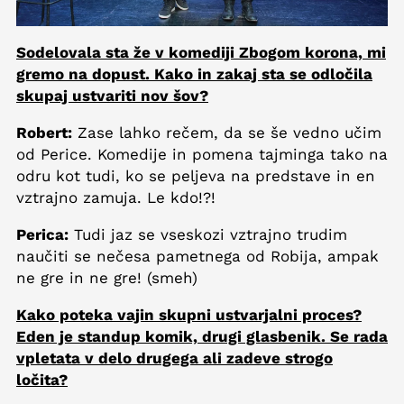
Sodelovala sta že v komediji Zbogom korona, mi
gremo na dopust. Kako in zakaj sta se odločila
skupaj ustvariti nov šov?
Robert:
Zase lahko rečem, da se še vedno učim
od Perice. Komedije in pomena tajminga tako na
odru kot tudi, ko se peljeva na predstave in en
vztrajno zamuja. Le kdo!?!
Perica:
Tudi jaz se vseskozi vztrajno trudim
naučiti se nečesa pametnega od Robija, ampak
ne gre in ne gre! (smeh)
Kako poteka vajin skupni ustvarjalni proces?
Eden je standup komik, drugi glasbenik. Se rada
vpletata v delo drugega ali zadeve strogo
ločita?