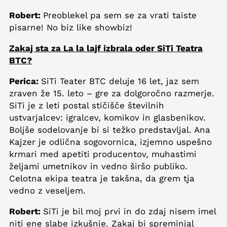
Robert:
Preoblekel pa sem se za vrati taiste
pisarne! No biz like showbiz!
Zakaj sta za La la lajf izbrala oder SiTi Teatra
BTC?
Perica:
SiTi Teater BTC deluje 16 let, jaz sem
zraven že 15. leto – gre za dolgoročno razmerje.
SiTi je z leti postal stičišče številnih
ustvarjalcev: igralcev, komikov in glasbenikov.
Boljše sodelovanje bi si težko predstavljal. Ana
Kajzer je odlična sogovornica, izjemno uspešno
krmari med apetiti producentov, muhastimi
željami umetnikov in vedno širšo publiko.
Celotna ekipa teatra je takšna, da grem tja
vedno z veseljem.
Robert:
SiTi je bil moj prvi in do zdaj nisem imel
niti ene slabe izkušnje. Zakaj bi spreminjal