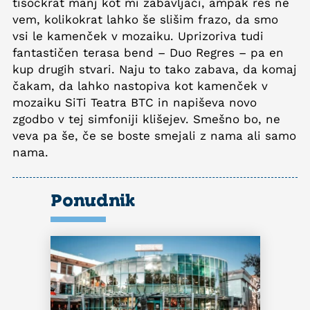
tisočkrat manj kot mi zabavljači, ampak res ne
vem, kolikokrat lahko še slišim frazo, da smo
vsi le kamenček v mozaiku. Uprizoriva tudi
fantastičen terasa bend – Duo Regres – pa en
kup drugih stvari. Naju to tako zabava, da komaj
čakam, da lahko nastopiva kot kamenček v
mozaiku SiTi Teatra BTC in napiševa novo
zgodbo v tej simfoniji klišejev. Smešno bo, ne
veva pa še, če se boste smejali z nama ali samo
nama.
Ponudnik