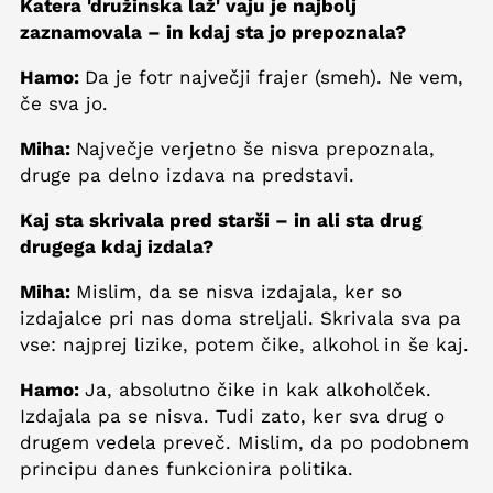
Katera 'družinska laž' vaju je najbolj
zaznamovala – in kdaj sta jo prepoznala?
Hamo:
Da je fotr največji frajer (smeh). Ne vem,
če sva jo.
Miha:
Največje verjetno še nisva prepoznala,
druge pa delno izdava na predstavi.
Kaj sta skrivala pred starši – in ali sta drug
drugega kdaj izdala?
Miha:
Mislim, da se nisva izdajala, ker so
izdajalce pri nas doma streljali. Skrivala sva pa
vse: najprej lizike, potem čike, alkohol in še kaj.
Hamo:
Ja, absolutno čike in kak alkoholček.
Izdajala pa se nisva. Tudi zato, ker sva drug o
drugem vedela preveč. Mislim, da po podobnem
principu danes funkcionira politika.