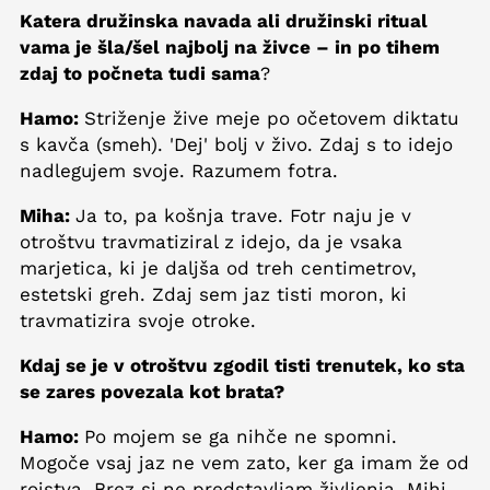
Katera družinska navada ali družinski ritual
vama je šla/šel najbolj na živce – in po tihem
zdaj to počneta tudi sama
?
Hamo:
Striženje žive meje po očetovem diktatu
s kavča (smeh). 'Dej' bolj v živo. Zdaj s to idejo
nadlegujem svoje. Razumem fotra.
Miha:
Ja to, pa košnja trave. Fotr naju je v
otroštvu travmatiziral z idejo, da je vsaka
marjetica, ki je daljša od treh centimetrov,
estetski greh. Zdaj sem jaz tisti moron, ki
travmatizira svoje otroke.
Kdaj se je v otroštvu zgodil tisti trenutek, ko sta
se zares povezala kot brata?
Hamo:
Po mojem se ga nihče ne spomni.
Mogoče vsaj jaz ne vem zato, ker ga imam že od
rojstva. Brez si ne predstavljam življenja. Mihi