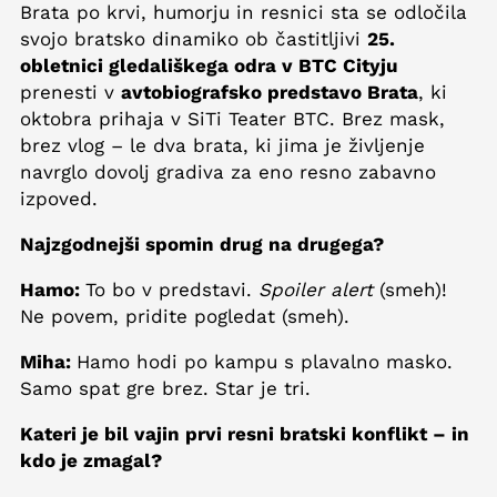
Brata po krvi, humorju in resnici sta se odločila
svojo bratsko dinamiko ob častitljivi
25.
obletnici gledališkega odra v BTC Cityju
prenesti v
avtobiografsko predstavo Brata
, ki
oktobra prihaja v SiTi Teater BTC. Brez mask,
brez vlog – le dva brata, ki jima je življenje
navrglo dovolj gradiva za eno resno zabavno
izpoved.
Najzgodnejši spomin drug na drugega?
Hamo:
To bo v predstavi.
Spoiler alert
(smeh)!
Ne povem, pridite pogledat (smeh).
Miha:
Hamo hodi po kampu s plavalno masko.
Samo spat gre brez. Star je tri.
Kateri je bil vajin prvi resni bratski konflikt – in
kdo je zmagal?