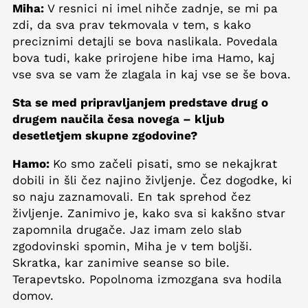
Miha:
V resnici ni imel nihče zadnje, se mi pa
zdi, da sva prav tekmovala v tem, s kako
preciznimi detajli se bova naslikala. Povedala
bova tudi, kake prirojene hibe ima Hamo, kaj
vse sva se vam že zlagala in kaj vse se še bova.
Sta se med pripravljanjem predstave drug o
drugem naučila česa novega – kljub
desetletjem skupne zgodovine?
Hamo:
Ko smo začeli pisati, smo se nekajkrat
dobili in šli čez najino življenje. Čez dogodke, ki
so naju zaznamovali. En tak sprehod čez
življenje. Zanimivo je, kako sva si kakšno stvar
zapomnila drugače. Jaz imam zelo slab
zgodovinski spomin, Miha je v tem boljši.
Skratka, kar zanimive seanse so bile.
Terapevtsko. Popolnoma izmozgana sva hodila
domov.