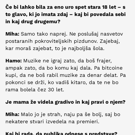
Če bi lahko bila za eno uro spet stara 18 let – s
to glavo, ki jo imata zdaj – kaj bi povedala sebi
in kaj drug drugemu?
Miha:
Samo tako naprej. Ne poslušaj nasvetov
postaranih pokroviteljskih pizdunov. Zajebaj,
kar moraš zajebat, to je najboljša šola.
Hamo:
Muzike ne igraj zato, da boš frajer,
ampak zato, da bo komu kaj dala. Pa bitcoine
kupi, da ne boš rabil muzike za denar delat. Pa
pokonci se drži, ko vadiš kitaro, da te ne bo
rama bolela čez 30 let.
Je mama že videla gradivo in kaj pravi o njem?
Miha:
Malo jo je strah, naju pa še bolj, saj bo
nekatere stvari izvedela na premieri.
Kaj bi rada, da publika odnese s predstave?