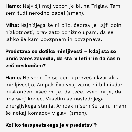
Hamo:
Najvišji moj vzpon je bil na Triglav. Tam
sem tudi nerodno padel (smeh).
Miha:
Najnižjega še ni bilo, čeprav je 'lajf' poln
nizkotnosti, prav zato ponižno upam, da se
lahko še kam povzpnem in povzpneva.
Predstava se dotika minljivosti – kdaj sta se
prvič zares zavedla, da sta 'v letih' in da čas ni
več neskončen?
Hamo:
Ne vem, če se bomo preveč ukvarjali z
minljivostjo. Ampak čas vsaj zame ni bil nikdar
neskončen. Všeč mi je, da teče, všeč mi je, da
ima svoj konec. Veselim se naslednjega
energijskega stanja. Ampak nisem še tam, imam
še nekaj komadov v glavi (smeh).
Koliko terapevtskega je v predstavi?