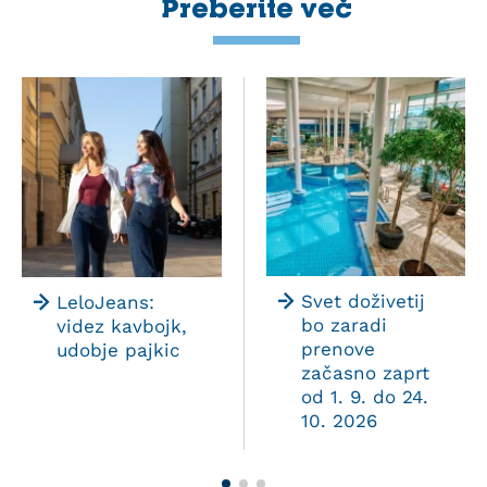
Preberite več
Svet doživetij
LeloJeans:
bo zaradi
videz kavbojk,
prenove
udobje pajkic
začasno zaprt
od 1. 9. do 24.
10. 2026