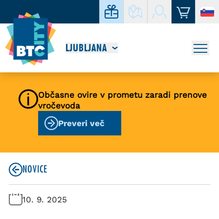
LJUBLJANA
Občasne ovire v prometu zaradi prenove
vročevoda
Preveri več
NOVICE
10. 9. 2025