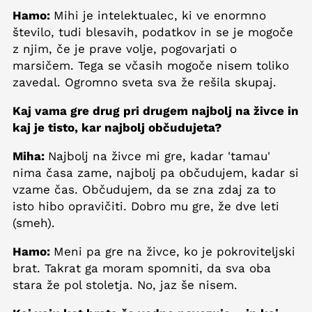
Hamo:
Mihi je intelektualec, ki ve enormno
število, tudi blesavih, podatkov in se je mogoče
z njim, če je prave volje, pogovarjati o
marsičem. Tega se včasih mogoče nisem toliko
zavedal. Ogromno sveta sva že rešila skupaj.
Kaj vama gre drug pri drugem najbolj na živce in
kaj je tisto, kar najbolj občudujeta?
Miha:
Najbolj na živce mi gre, kadar 'tamau'
nima časa zame, najbolj pa občudujem, kadar si
vzame čas. Občudujem, da se zna zdaj za to
isto hibo opravičiti. Dobro mu gre, že dve leti
(smeh).
Hamo:
Meni pa gre na živce, ko je pokroviteljski
brat. Takrat ga moram spomniti, da sva oba
stara že pol stoletja. No, jaz še nisem.