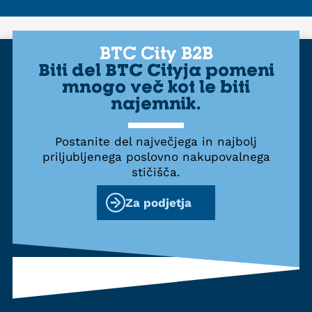
BTC City B2B
Biti del BTC Cityja pomeni
mnogo več kot le biti
najemnik.
Postanite del največjega in najbolj
priljubljenega poslovno nakupovalnega
stičišča.
Za podjetja