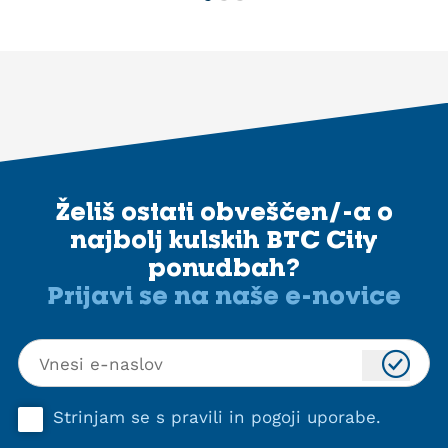
Želiš ostati obveščen/-a o
najbolj kulskih BTC City
ponudbah?
Prijavi se na naše e-novice
Strinjam se s
pravili in pogoji uporabe
.