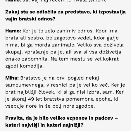
Zakaj sta se odločila za predstavo, ki izpostavlja
vajin bratski odnos?
Hamo:
Ker je to zelo zanimiv odnos. Kdor ima
brata ali sestro, bo zagotovo vedel, kdor ga/je
nima, bi ga morda zanimalo. Veliko sva doživela
skupaj, vprašanje pa je, ali sva si vsa doživetja
enako zapomnila. Na tem mestu se velikokrat
zgodi komedija.
Miha:
Bratstvo je na prvi pogled nekaj
samoumevnega, v resnici pa je veliko več. Ker je
brat najbližji človek, ki si ga nisi izbral sam. Ker
je skoraj 49 let bratstva pomembna epoha, ki
vsebuje nore in še bolj nore zgodbe.
Pravita, da je bilo veliko vzponov in padcev –
kateri najvišji in kateri najnižji?