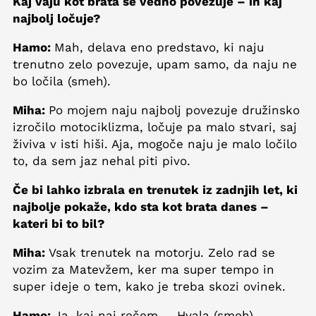
Kaj vaju kot brata še vedno povezuje – in kaj
najbolj ločuje?
Hamo:
Mah, delava eno predstavo, ki naju
trenutno zelo povezuje, upam samo, da naju ne
bo ločila (smeh).
Miha:
Po mojem naju najbolj povezuje družinsko
izročilo motociklizma, ločuje pa malo stvari, saj
živiva v isti hiši. Aja, mogoče naju je malo ločilo
to, da sem jaz nehal piti pivo.
Če bi lahko izbrala en trenutek iz zadnjih let, ki
najbolje pokaže, kdo sta kot brata danes –
kateri bi to bil?
Miha:
Vsak trenutek na motorju. Zelo rad se
vozim za Matevžem, ker ma super tempo in
super ideje o tem, kako je treba skozi ovinek.
Hamo:
Ja, kaj naj rečem ... Hvala (smeh).