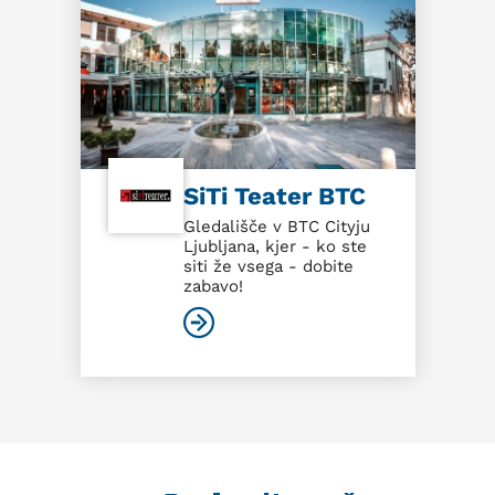
SiTi Teater BTC
Gledališče v BTC Cityju
Ljubljana, kjer - ko ste
siti že vsega - dobite
zabavo!