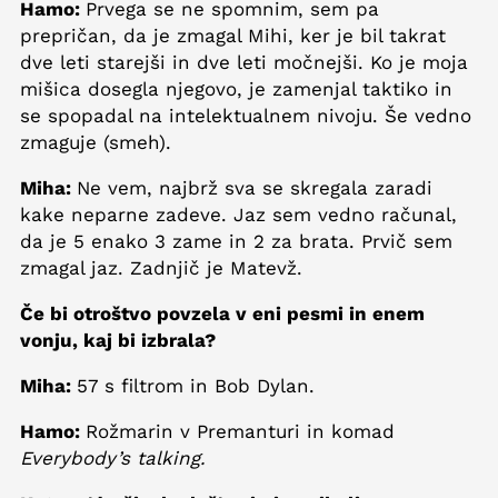
Hamo:
Prvega se ne spomnim, sem pa
prepričan, da je zmagal Mihi, ker je bil takrat
dve leti starejši in dve leti močnejši. Ko je moja
mišica dosegla njegovo, je zamenjal taktiko in
se spopadal na intelektualnem nivoju. Še vedno
zmaguje (smeh).
Miha:
Ne vem, najbrž sva se skregala zaradi
kake neparne zadeve. Jaz sem vedno računal,
da je 5 enako 3 zame in 2 za brata. Prvič sem
zmagal jaz. Zadnjič je Matevž.
Če bi otroštvo povzela v eni pesmi in enem
vonju, kaj bi izbrala?
Miha:
57 s filtrom in Bob Dylan.
Hamo:
Rožmarin v Premanturi in komad
Everybody’s talking.