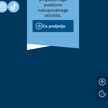
poslovno
nakupovalnega
stičišča.
Za podjetja