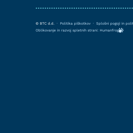
© BTC d.d.
·
Politika piškotkov
·
Splošni pogoji in pol
Oblikovanje in razvoj spletnih strani: Humanfrog