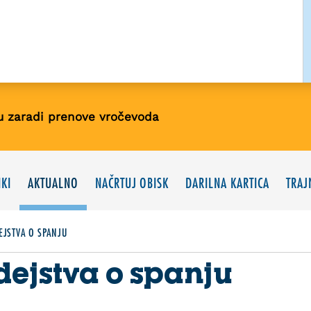
u zaradi prenove vročevoda
KI
AKTUALNO
NAČRTUJ OBISK
DARILNA KARTICA
TRAJ
EJSTVA O SPANJU
 dejstva o spanju