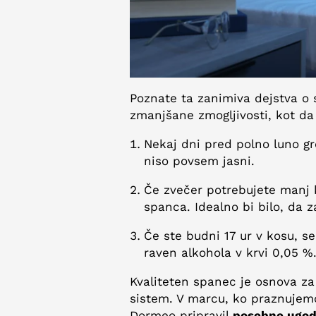
Poznate ta zanimiva dejstva o 
zmanjšane zmogljivosti, kot da b
Nekaj dni pred polno luno gre
niso povsem jasni.
Če zvečer potrebujete manj 
spanca. Idealno bi bilo, da z
Če ste budni 17 ur v kosu, se
raven alkohola v krvi 0,05 %
Kvaliteten spanec je osnova za
sistem. V marcu, ko praznujemo
Dormeo pripravil
posebne ugod