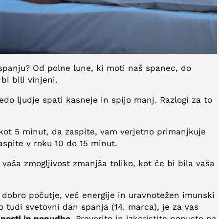
spanju? Od polne lune, ki moti naš spanec, do
i bili vinjeni.
do ljudje spati kasneje in spijo manj. Razlogi za to
kot 5 minut, da zaspite, vam verjetno primanjkuje
aspite v roku 10 do 15 minut.
 vaša zmogljivost zmanjša toliko, kot če bi bila vaša
.
 dobro počutje, več energije in uravnotežen imunski
 tudi svetovni dan spanja (14. marca), je za vas
nosti in ponudbe
. Preverite in izkoristite popuste na