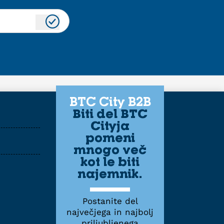
BTC City B2B
Biti del BTC
Cityja
pomeni
mnogo več
kot le biti
najemnik.
Postanite del
največjega in najbolj
priljubljenega