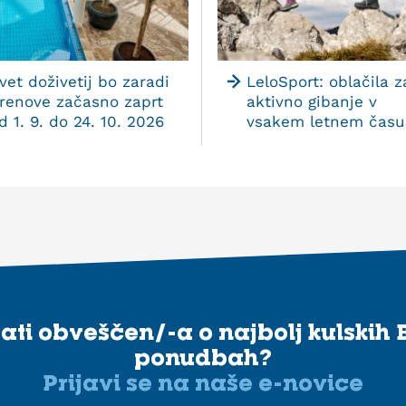
vet doživetij bo zaradi
LeloSport: oblačila z
renove začasno zaprt
aktivno gibanje v
d 1. 9. do 24. 10. 2026
vsakem letnem času
stati obveščen/-a o najbolj kulskih 
ponudbah?
Prijavi se na naše e-novice