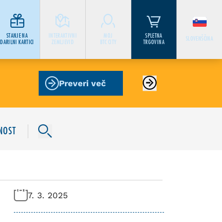
STANJE NA
INTERAKTIVNI
MOJ
SPLETNA
SLOVENŠČINA
DARILNI KARTICI
ZEMLJEVID
BTC CITY
TRGOVINA
Preveri več
NOST
7. 3. 2025