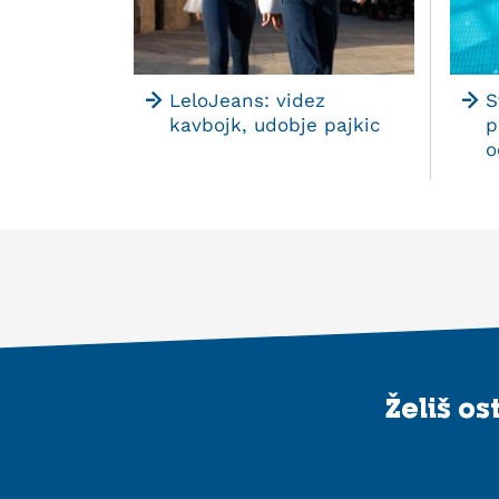
LeloJeans: videz
S
kavbojk, udobje pajkic
p
o
Želiš o