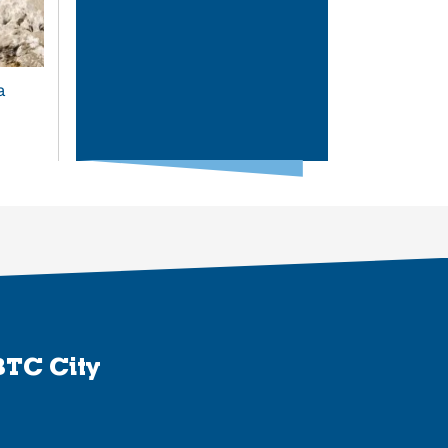
a
BTC City