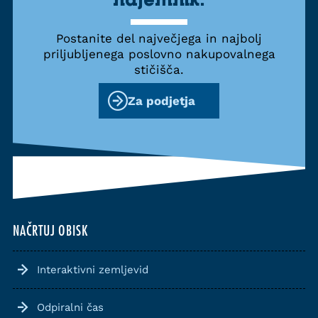
Postanite del največjega in najbolj
priljubljenega poslovno nakupovalnega
stičišča.
Za podjetja
NAČRTUJ OBISK
Interaktivni zemljevid
Odpiralni čas