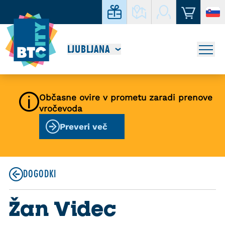
LJUBLJANA
Občasne ovire v prometu zaradi prenove
vročevoda
Preveri več
DOGODKI
Žan Videc