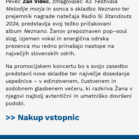
Pevec
Žan Videc
, zmagovalec
43. Festivala
Melodije morja
in sonca s skladbo
Neznano
ter
prejemnik nagrade natečaja Radio Si
Standouts
2024
, predstavlja svoj težko pričakovani
album
Neznano
. Žanov prepoznaven pop–soul
slog, izjemen vokal in energična odrska
prezenca mu redno prinašajo nastope na
največjih slovenskih odrih.
Na promocijskem koncertu bo s svojo zasedbo
predstavil nove skladbe ter največje dosedanje
uspešnice – v edinstvenem, čustvenem in
sodobnem glasbenem večeru, ki razkriva Žana v
njegovi najbolj avtentični in umetniško dovršeni
podobi.
>> Nakup vstopnic