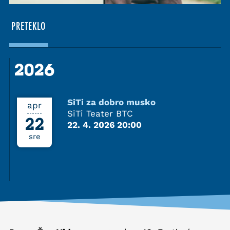
PRETEKLO
2026
2026
SiTi za dobro musko
apr
SiTi Teater BTC
22
22. 4. 2026 20:00
sre