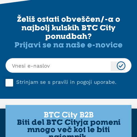
Želiš ostati obveščen/-a o
najbolj kulskih BTC City
ponudbah?
Prijavi se na naše e-novice
Strinjam se s
pravili in pogoji uporabe
.
BTC City B2B
Biti del BTC Cityja pomeni
mnogo več kot le biti
najemnik.