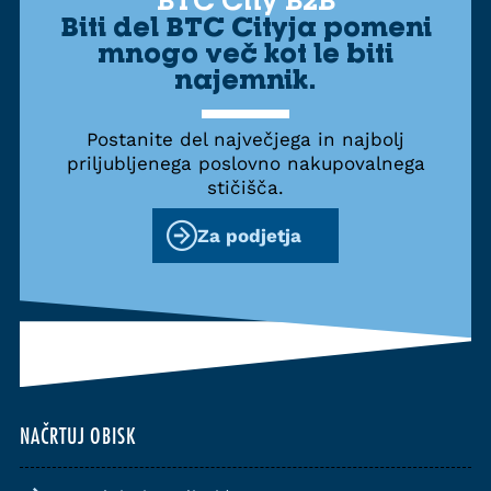
Biti del BTC Cityja pomeni
mnogo več kot le biti
najemnik.
Postanite del največjega in najbolj
priljubljenega poslovno nakupovalnega
stičišča.
Za podjetja
NAČRTUJ OBISK