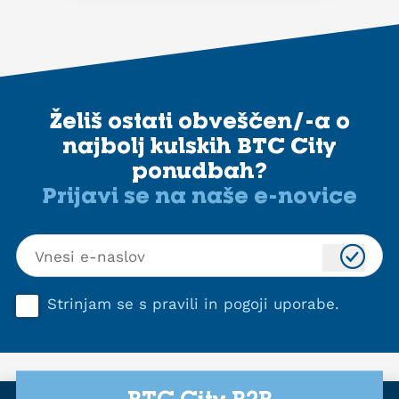
Želiš ostati obveščen/-a o
najbolj kulskih BTC City
ponudbah?
Prijavi se na naše e-novice
Strinjam se s
pravili in pogoji uporabe
.
BTC City B2B