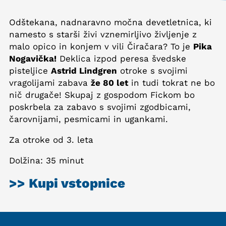
Odštekana, nadnaravno močna devetletnica, ki
namesto s starši živi vznemirljivo življenje z
malo opico in konjem v vili Čiračara? To je
Pika
Nogavička!
Deklica izpod peresa švedske
pisteljice
Astrid Lindgren
otroke s svojimi
vragolijami zabava
že 80 let
in tudi tokrat ne bo
nič drugače! Skupaj z gospodom Fickom bo
poskrbela za zabavo s svojimi zgodbicami,
čarovnijami, pesmicami in ugankami.
Za otroke od 3. leta
Dolžina: 35 minut
>> Kupi vstopnice