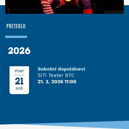
PRETEKLO
2026
2026
Sobotni dopoldnevi
mar
SiTi Teater BTC
21
21. 3. 2026 11:00
sob