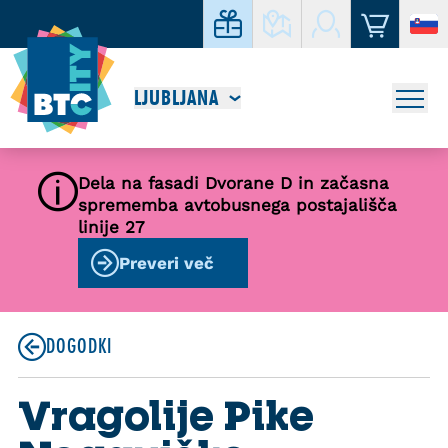
LJUBLJANA
Dela na fasadi Dvorane D in začasna
sprememba avtobusnega postajališča
linije 27
Preveri več
DOGODKI
Vragolije Pike