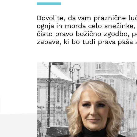
Dovolite, da vam praznične luč
ognja in morda celo snežinke, 
čisto pravo božično zgodbo, p
zabave, ki bo tudi prava paša z