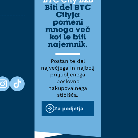
Biti del BTC
Cityja
pomeni
mnogo več
kot le biti
najemnik.
Postanite del
največjega in najbolj
priljubljenega
poslovno
nakupovalnega
stičišča.
Za podjetja