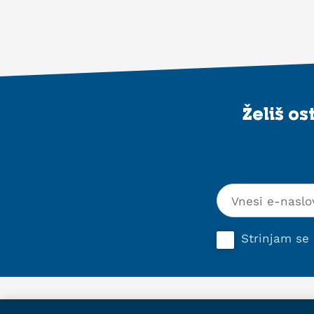
Želiš o
Strinjam se