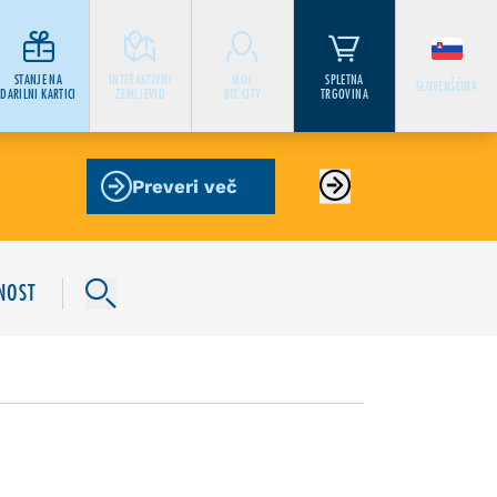
STANJE NA
INTERAKTIVNI
MOJ
SPLETNA
SLOVENŠČINA
DARILNI KARTICI
ZEMLJEVID
BTC CITY
TRGOVINA
Preveri več
NOST