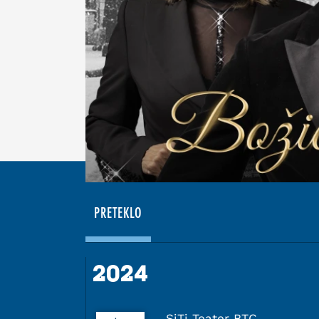
PRETEKLO
2024
2024
SiTi Teater BTC