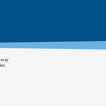
svoj
der.