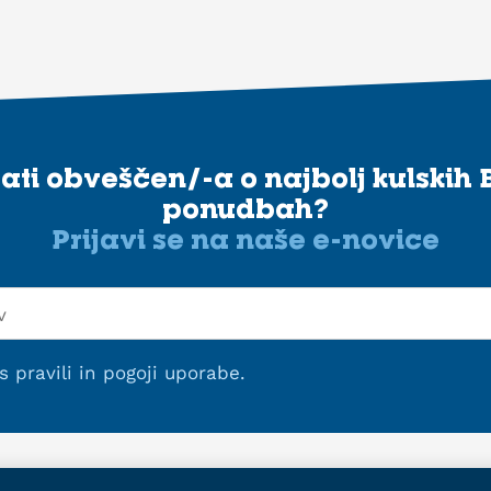
stati obveščen/-a o najbolj kulskih 
ponudbah?
Prijavi se na naše e-novice
 s
pravili in pogoji uporabe
.