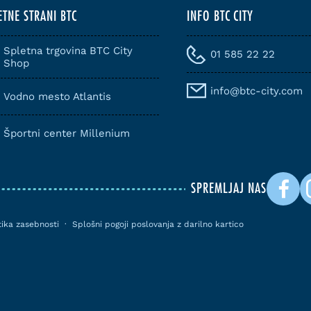
ETNE STRANI BTC
INFO BTC CITY
Spletna trgovina BTC City
01 585 22 22
Shop
info@btc-city.com
Vodno mesto Atlantis
Športni center Millenium
SPREMLJAJ NAS
itika zasebnosti
·
Splošni pogoji poslovanja z darilno kartico