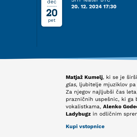
dec
20. 12. 2024 17:30
20
pet
Matjaž Kumelj
, ki se je šir
glas
, ljubitelje mjuziklov p
Za njegov najljubši čas leta
prazničnih uspešnic, ki ga 
vokalistkama,
Alenko Gode
Ladybugz
in odličnim spre
Kupi vstopnice