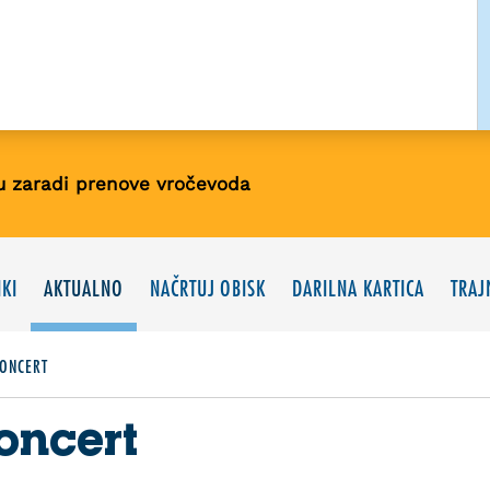
u zaradi prenove vročevoda
KI
AKTUALNO
NAČRTUJ OBISK
DARILNA KARTICA
TRAJ
KONCERT
koncert