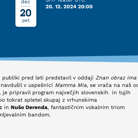
dec
20. 12. 2024 20:00
20
pet
ši publiki pred leti predstavil v oddaji
Znan obraz ima 
a navdušil v uspešnici
Mamma Mia
, se vrača na naš o
, je pripravil program največjih slovenskih in tujih
bo tokrat spletel skupaj z vrhunskima
c
in
Nušo Derenda
, fantastičnim vokalnim triom
mljevalnim bandom.