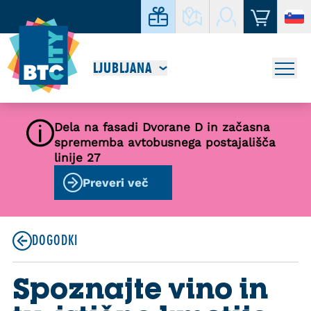
LJUBLJANA
Dela na fasadi Dvorane D in začasna
sprememba avtobusnega postajališča
linije 27
Preveri več
DOGODKI
Spoznajte vino in