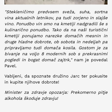
"Stekleničimo predvsem sveža, suha, sortna
vina aktualnih letnikov, pa tudi zorjeno in slajše
vino. Ponudbo vin smo na kmetiji nadgradili še s
kulinarično ponudbo. Tako da na naši turistični
kmetiji ponujamo narezke domačih mesnin in
druge hladne dobrote, ob sobota in nedeljah pa
pripravljamo tudi domača kosila. Gostom je za
bivanje na voljo 8 modernih sob s prekrasnimi
pogledi in bogat domač zajtrk,"
nam je povedal
Pavel.
Vabljeni, da spoznate družino Jarc ter pokusite
in kupite njihove dobrote!
Minister za zdravje opozarja: Prekomerno pitje
alkohola škoduje zdravju!