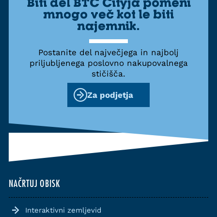
Biti del BTC Cityja pomeni
mnogo več kot le biti
najemnik.
Postanite del največjega in najbolj
priljubljenega poslovno nakupovalnega
stičišča.
Za podjetja
NAČRTUJ OBISK
Interaktivni zemljevid