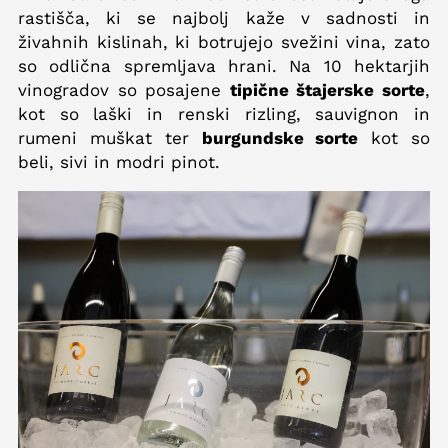
rastišča, ki se najbolj kaže v sadnosti in
živahnih kislinah, ki botrujejo svežini vina, zato
so odlična spremljava hrani. Na 10 hektarjih
vinogradov so posajene
tipične štajerske sorte
,
kot so laški in renski rizling, sauvignon in
rumeni muškat ter
burgundske sorte
kot so
beli, sivi in modri pinot.