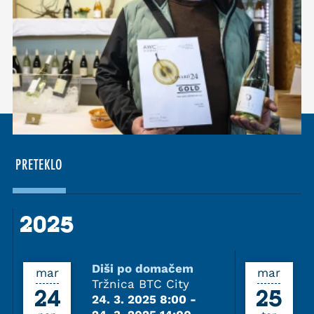
PRETEKLO
2025
2025
Diši po domačem
mar
mar
Tržnica BTC City
24
25
24. 3. 2025 8:00
-