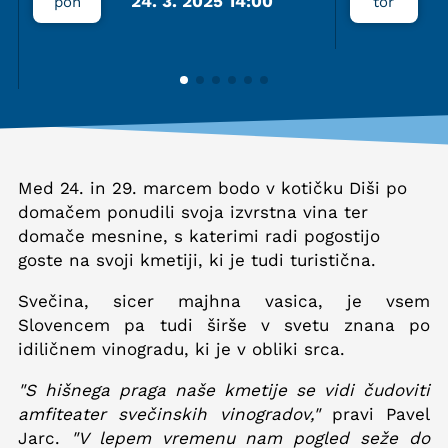
24. 3. 2025 14:00
pon
tor
Med 24. in 29. marcem bodo v kotičku Diši po
domačem ponudili svoja izvrstna vina ter
domače mesnine, s katerimi radi pogostijo
goste na svoji kmetiji, ki je tudi turistična.
Svečina, sicer majhna vasica, je vsem
Slovencem pa tudi širše v svetu znana po
idiličnem vinogradu, ki je v obliki srca.
"S hišnega praga naše kmetije se vidi čudoviti
amfiteater svečinskih vinogradov,"
pravi Pavel
Jarc.
"V lepem vremenu nam pogled seže do