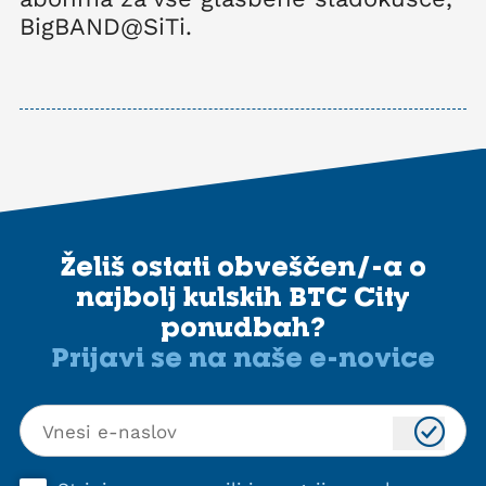
BigBAND@SiTi.
Želiš ostati obveščen/-a o
najbolj kulskih BTC City
ponudbah?
Prijavi se na naše e-novice