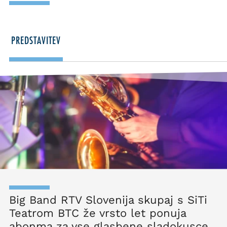
PREDSTAVITEV
Big Band RTV Slovenija skupaj s SiTi
Teatrom BTC že vrsto let ponuja
abonma za vse glasbene sladokusce,