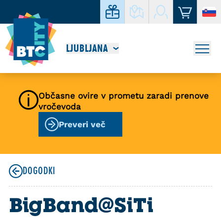
LJUBLJANA
Občasne ovire v prometu zaradi prenove
vročevoda
Preveri več
DOGODKI
BigBand@SiTi