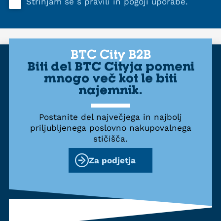
Strinjam se s
pravili in pogoji uporabe
.
BTC City B2B
Biti del BTC Cityja pomeni
mnogo več kot le biti
najemnik.
Postanite del največjega in najbolj
priljubljenega poslovno nakupovalnega
stičišča.
Za podjetja