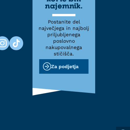
najemnik.
Postanite del
največjega in najbolj
priljubljenega
poslovno
nakupovalnega
stičišča.
Za podjetja