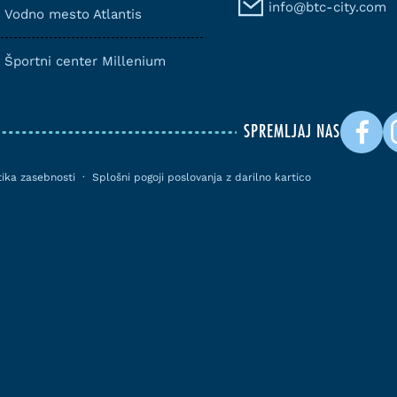
info@btc-city.com
Vodno mesto Atlantis
Športni center Millenium
SPREMLJAJ NAS
itika zasebnosti
·
Splošni pogoji poslovanja z darilno kartico