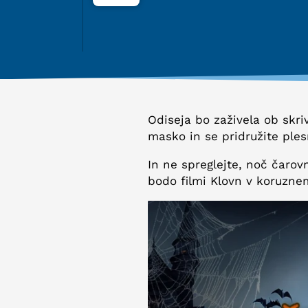
Odiseja bo zaživela ob skri
masko in se pridružite ples
In ne spreglejte, noč čarovn
bodo filmi Klovn v koruznem 