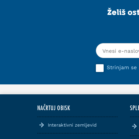
Želiš o
Strinjam se
NAČRTUJ OBISK
SPL
Interaktivni zemljevid