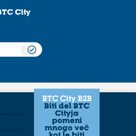
BTC City
BTC City B2B
Biti del BTC
Cityja
pomeni
mnogo več
kot le biti