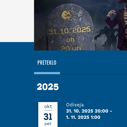
PRETEKLO
2025
2025
Odiseja
okt
31. 10. 2025 20:00
-
31
1. 11. 2025 1:00
pet