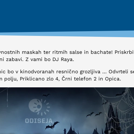
vnostnih maskah ter ritmih salse in bachate! Priskrbi
ni zabavi. Z vami bo DJ Raya.
ic bo v kinodvoranah resnično grozljiva ... Odvrteli s
polju, Priklicano zlo 4, Črni telefon 2 in Opica.