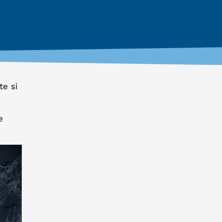
te si
e