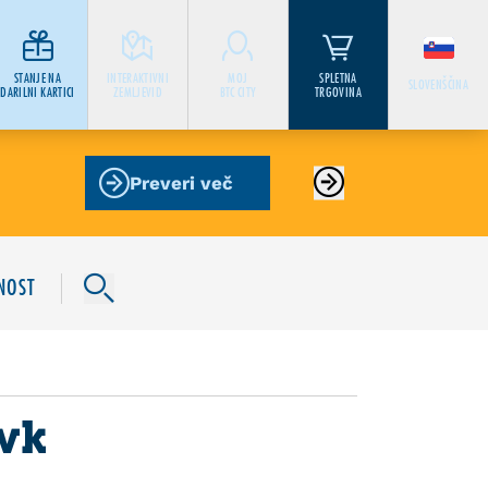
STANJE NA
INTERAKTIVNI
MOJ
SPLETNA
SLOVENŠČINA
DARILNI KARTICI
ZEMLJEVID
BTC CITY
TRGOVINA
Preveri več
NOST
ivk