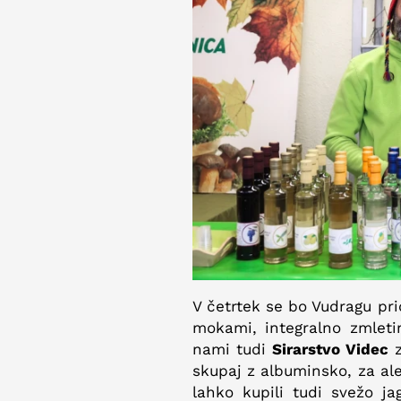
V četrtek se bo Vudragu pri
mokami, integralno zmlet
nami tudi
Sirarstvo Videc
z
skupaj z albuminsko, za al
lahko kupili tudi svežo j