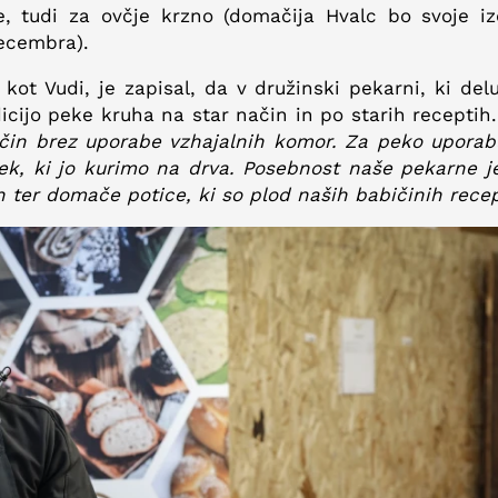
e, tudi za ovčje krzno (domačija Hvalc bo svoje iz
decembra).
ot Vudi, je zapisal, da v družinski pekarni, ki del
dicijo peke kruha na star način in po starih receptih
čin brez uporabe vzhajalnih komor. Za peko uporab
k, ki jo kurimo na drva. Posebnost naše pekarne je
ih ter domače potice, ki so plod naših babičinih recep