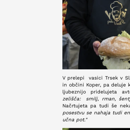
V prelepi vasici Trsek v Sl
in občini Koper, pa deluje
ljubeznijo pridelujeta a
zelišča: smilj, rman, šentj
Načrtujeta pa tudi še nek
posestvu se nahaja tudi ene
učna pot."