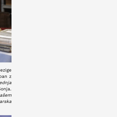
rezige
ban z
ednja
onja.
našem
larska