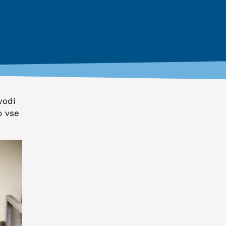
re
čet
vodi
o vse