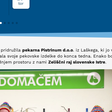
tor
s
pridružila
pekarna Pistrinum d.o.o
. iz Laškega, ki jo 
ala svoje pekovske izdelke do konca tedna. Enako b
dnjem prostoru z nami
Zeliščni raj slovenske Istre
.