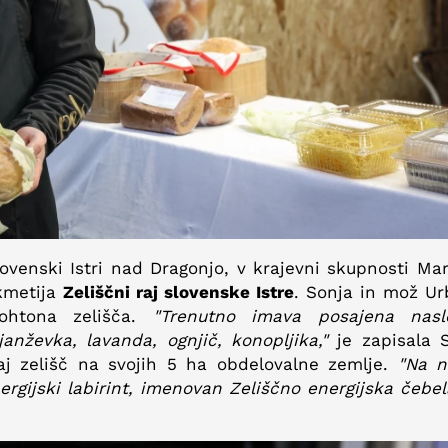
ovenski Istri nad Dragonjo, v krajevni skupnosti Ma
 kmetija
Zeliščni raj slovenske Istre
. Sonja in mož Ur
vtohtona zelišča.
"Trenutno imava posajena nasl
anževka, lavanda, ognjič, konopljika,"
je zapisala S
aj zelišč na svojih 5 ha obdelovalne zemlje.
"Na 
rgijski labirint, imenovan Zeliščno energijska čebe