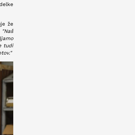
delke
uje že
.
"Naš
ljamo
 tudi
tov."