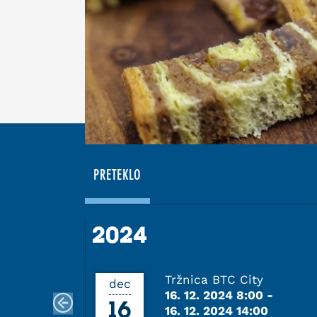
PRETEKLO
2024
2024
Tržnica BTC City
dec
16. 12. 2024 8:00
-
16
16. 12. 2024 14:00