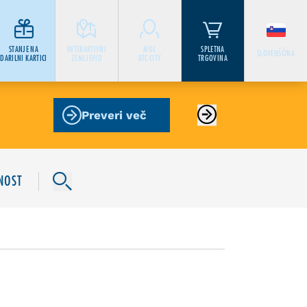
STANJE NA
INTERAKTIVNI
MOJ
SPLETNA
SLOVENŠČINA
DARILNI KARTICI
ZEMLJEVID
BTC CITY
TRGOVINA
Preveri več
NOST