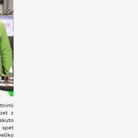
itnimi
pet z
 skuto
o spet
eliko