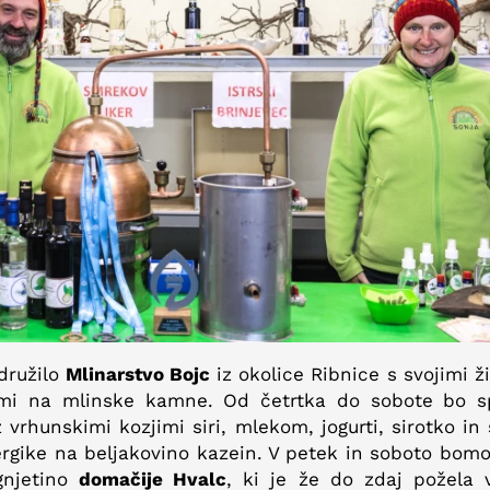
družilo
Mlinarstvo Bojc
iz okolice Ribnice s svojimi ž
imi na mlinske kamne. Od četrtka do sobote bo s
 vrhunskimi kozjimi siri, mlekom, jogurti, sirotko in
ergike na beljakovino kazein. V petek in soboto bom
agnjetino
domačije Hvalc
, ki je že do zdaj požela v