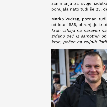
zanimanja za svoje izdelk
ponujala nato tudi še 23. 
Marko Vudrag, poznan tudi k
od leta 1986, ohranjajo tra
kruh vzhaja na naraven na
zidano peč iz šamotnih ope
kruh, pečen na zeljnih list