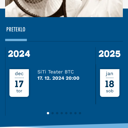
PRETEKLO
2024
2024
2025
SiTi Teater BTC
dec
jan
17. 12. 2024 20:00
17
18
tor
sob