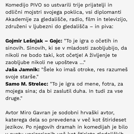
Komedijo PIVO so ustvarili trije prijatelji in
odlični mojstri svojega poklica, vsi diplomanti
Akademije za gledališče, radio, film in televizijo,
združeni v ljubezni do gledališča – in piva:
Gojmir Lešnjak – Gojc:
"To je igra o očetih in
sinovih. Sinovih, ki se v mladosti zaobljubijo, da
nikoli ne bodo taki, kot očetje! A življenje te
zaobljube nikoli ne upošteva …"
Jaša Jamnik:
"Šele ko imaš otroke, res razumeš
svoje starše."
Samo M. Strelec:
"To je igra od mene, fotra, za
mojega sina; da bi zaslutil duha. In tudi za vse
druge."
Avtor Miro Gavran je sodobni hrvaški avtor,
katerega dela so prevedena v več kot štirideset
jezikov. Po njegovih dramah in komedijah je bilo
v svetu uprizorjenih več kot štiristo gledaliških