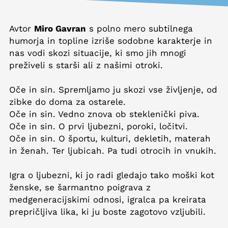
Avtor
Miro Gavran
s polno mero subtilnega
humorja in topline izriše sodobne karakterje in
nas vodi skozi situacije, ki smo jih mnogi
preživeli s starši ali z našimi otroki.
Oče in sin. Spremljamo ju skozi vse življenje, od
zibke do doma za ostarele.
Oče in sin. Vedno znova ob steklenički piva.
Oče in sin. O prvi ljubezni, poroki, ločitvi.
Oče in sin. O športu, kulturi, dekletih, materah
in ženah. Ter ljubicah. Pa tudi otrocih in vnukih.
Igra o ljubezni, ki jo radi gledajo tako moški kot
ženske, se šarmantno poigrava z
medgeneracijskimi odnosi, igralca pa kreirata
prepričljiva lika, ki ju boste zagotovo vzljubili.