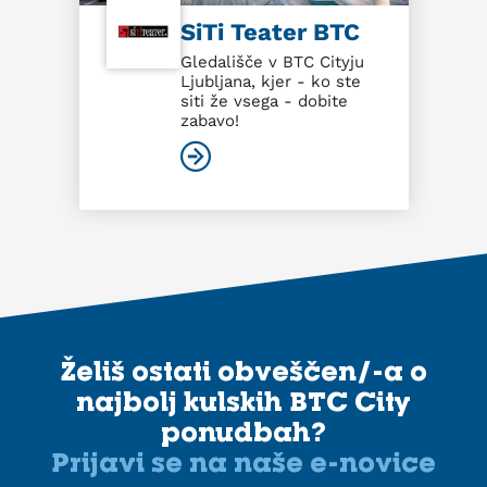
SiTi Teater BTC
Gledališče v BTC Cityju
Ljubljana, kjer - ko ste
siti že vsega - dobite
zabavo!
Želiš ostati obveščen/-a o
najbolj kulskih BTC City
ponudbah?
Prijavi se na naše e-novice