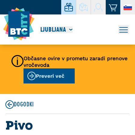
LJUBLJANA
Občasne ovire v prometu zaradi prenove
vročevoda
Preveri več
DOGODKI
Pivo