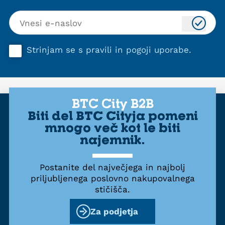
Strinjam se s
pravili in pogoji uporabe
.
BTC City B2B
Biti del BTC Cityja pomeni
mnogo več kot le biti
najemnik.
Postanite del največjega in najbolj
priljubljenega poslovno nakupovalnega
stičišča.
Za podjetja