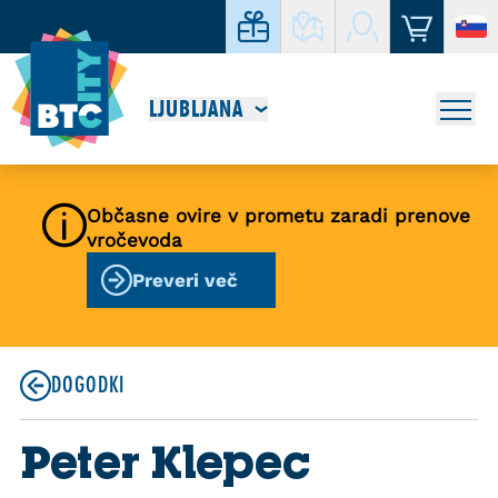
LJUBLJANA
Občasne ovire v prometu zaradi prenove
vročevoda
Preveri več
DOGODKI
Peter Klepec