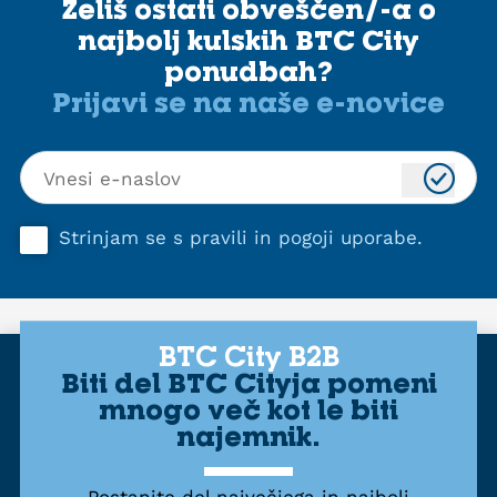
Želiš ostati obveščen/-a o
najbolj kulskih BTC City
ponudbah?
Prijavi se na naše e-novice
Strinjam se s
pravili in pogoji uporabe
.
BTC City B2B
Biti del BTC Cityja pomeni
mnogo več kot le biti
najemnik.