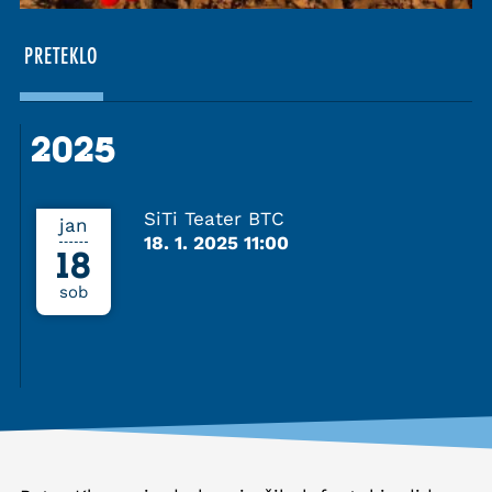
PRETEKLO
2025
2025
SiTi Teater BTC
jan
18. 1. 2025 11:00
18
sob