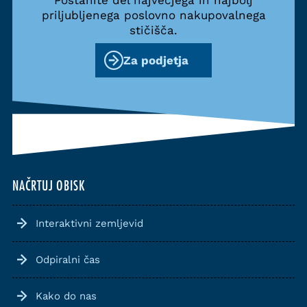
Postanite del največjega in najbolj
priljubljenega poslovno nakupovalnega
stičišča.
Za podjetja
NAČRTUJ OBISK
Interaktivni zemljevid
Odpiralni čas
Kako do nas