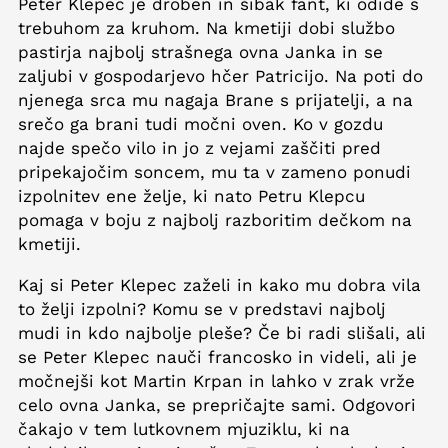
Peter Klepec je droben in šibak fant, ki odide s
trebuhom za kruhom. Na kmetiji dobi službo
pastirja najbolj strašnega ovna Janka in se
zaljubi v gospodarjevo hčer Patricijo. Na poti do
njenega srca mu nagaja Brane s prijatelji, a na
srečo ga brani tudi močni oven. Ko v gozdu
najde spečo vilo in jo z vejami zaščiti pred
pripekajočim soncem, mu ta v zameno ponudi
izpolnitev ene želje, ki nato Petru Klepcu
pomaga v boju z najbolj razboritim dečkom na
kmetiji.
Kaj si Peter Klepec zaželi in kako mu dobra vila
to želji izpolni? Komu se v predstavi najbolj
mudi in kdo najbolje pleše? Če bi radi slišali, ali
se Peter Klepec nauči francosko in videli, ali je
močnejši kot Martin Krpan in lahko v zrak vrže
celo ovna Janka, se prepričajte sami. Odgovori
čakajo v tem lutkovnem mjuziklu, ki na