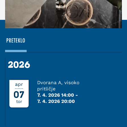
PRETEKLO
2026
2026
Dvorana A, visoko
apr
pritličje
07
7. 4. 2026 14:00
-
7. 4. 2026 20:00
tor