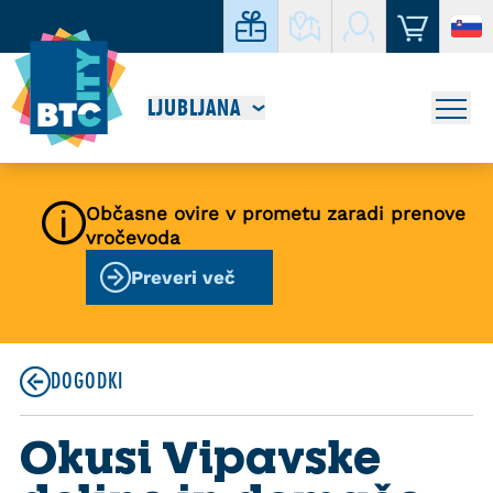
LJUBLJANA
Občasne ovire v prometu zaradi prenove
vročevoda
Preveri več
DOGODKI
Okusi Vipavske