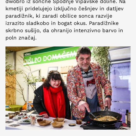
dwobro iz sončne Spodnje Vipavske doline. Na
kmetiji pridelujejo izključno češnjev in datljev
paradižnik, ki zaradi obilice sonca razvije
izrazito sladkobo in bogat okus. Paradižnike
skrbno sušijo, da ohranijo intenzivno barvo in
poln značaj.