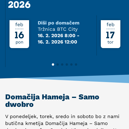
2026
2026
Diši po domačem
feb
feb
Tržnica BTC City
16
17
16. 2. 2026 8:00
-
16. 2. 2026 12:00
pon
tor
Domačija Hameja – Samo
dwobro
V ponedeljek, torek, sredo in soboto bo z nami
butična kmetija Domačija Hameja – Samo