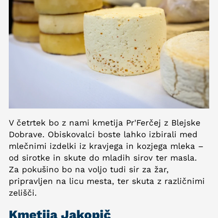
V četrtek bo z nami kmetija Pr'Ferčej z Blejske
Dobrave. Obiskovalci boste lahko izbirali med
mlečnimi izdelki iz kravjega in kozjega mleka –
od sirotke in skute do mladih sirov ter masla.
Za pokušino bo na voljo tudi sir za žar,
pripravljen na licu mesta, ter skuta z različnimi
zelišči.
Kmetija Jakopič