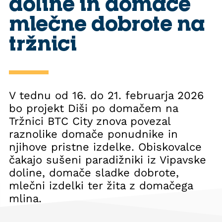
doline in domače
mlečne dobrote na
tržnici
V tednu od 16. do 21. februarja 2026
bo projekt Diši po domačem na
Tržnici BTC City znova povezal
raznolike domače ponudnike in
njihove pristne izdelke. Obiskovalce
čakajo sušeni paradižniki iz Vipavske
doline, domače sladke dobrote,
mlečni izdelki ter žita z domačega
mlina.